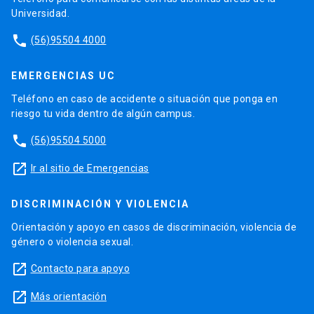
Universidad.
phone
(56)95504 4000
EMERGENCIAS UC
Teléfono en caso de accidente o situación que ponga en
riesgo tu vida dentro de algún campus.
phone
(56)95504 5000
launch
Ir al sitio de Emergencias
DISCRIMINACIÓN Y VIOLENCIA
Orientación y apoyo en casos de discriminación, violencia de
género o violencia sexual.
launch
Contacto para apoyo
launch
Más orientación