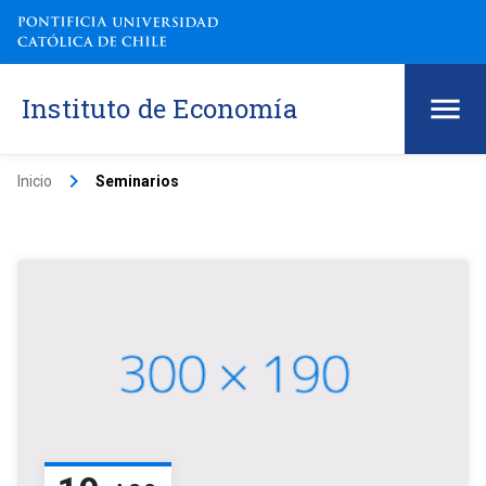
Instituto de Economía
keyboard_arrow_right
Inicio
Seminarios