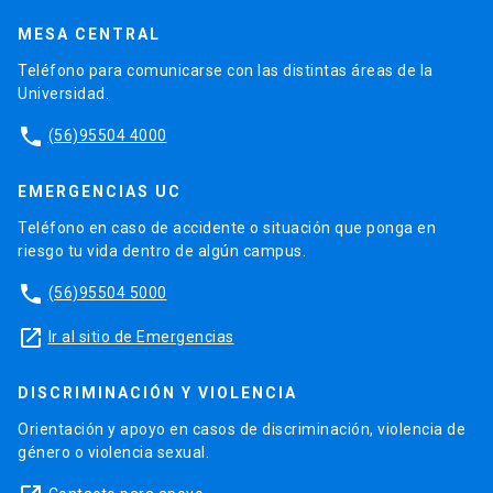
MESA CENTRAL
Teléfono para comunicarse con las distintas áreas de la
Universidad.
phone
(56)95504 4000
EMERGENCIAS UC
Teléfono en caso de accidente o situación que ponga en
riesgo tu vida dentro de algún campus.
phone
(56)95504 5000
launch
Ir al sitio de Emergencias
DISCRIMINACIÓN Y VIOLENCIA
Orientación y apoyo en casos de discriminación, violencia de
género o violencia sexual.