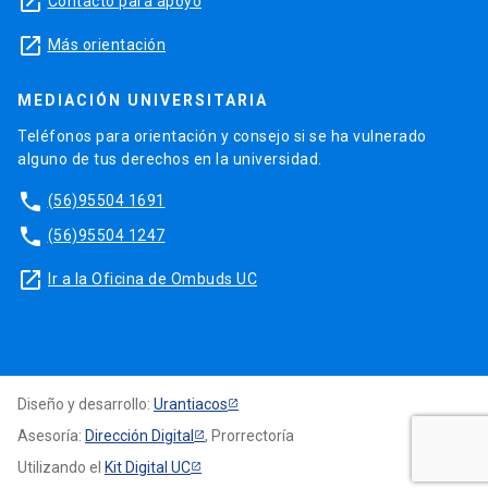
launch
Contacto para apoyo
launch
Más orientación
MEDIACIÓN UNIVERSITARIA
Teléfonos para orientación y consejo si se ha vulnerado
alguno de tus derechos en la universidad.
phone
(56)95504 1691
phone
(56)95504 1247
launch
Ir a la Oficina de Ombuds UC
Diseño y desarrollo:
Urantiacos
Asesoría:
Dirección Digital
, Prorrectoría
Utilizando el
Kit Digital UC