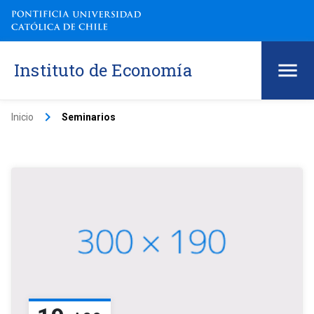
Instituto de Economía
keyboard_arrow_right
Inicio
Seminarios