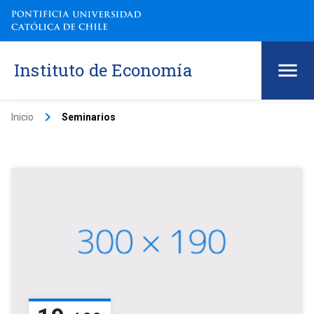
Instituto de Economía
keyboard_arrow_right
Inicio
Seminarios