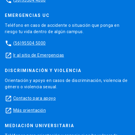
phone
EMERGENCIAS UC
Teléfono en caso de accidente o situación que ponga en
riesgo tu vida dentro de algún campus.
phone
(56)95504 5000
launch
Ir al sitio de Emergencias
DISCRIMINACIÓN Y VIOLENCIA
Orientación y apoyo en casos de discriminación, violencia de
género o violencia sexual.
launch
Contacto para apoyo
launch
Más orientación
MEDIACIÓN UNIVERSITARIA