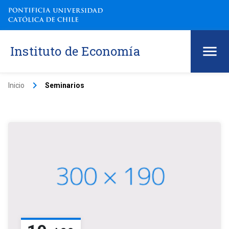
Instituto de Economía
keyboard_arrow_right
Inicio
Seminarios