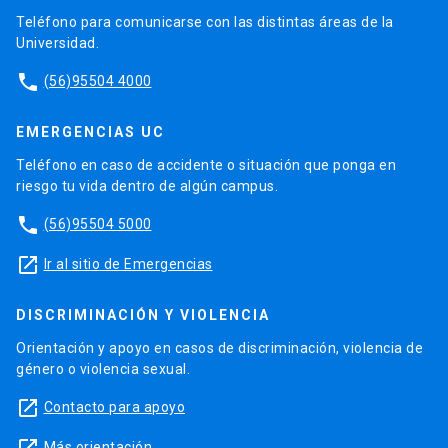
Teléfono para comunicarse con las distintas áreas de la
Universidad.
phone
(56)95504 4000
EMERGENCIAS UC
Teléfono en caso de accidente o situación que ponga en
riesgo tu vida dentro de algún campus.
phone
(56)95504 5000
launch
Ir al sitio de Emergencias
DISCRIMINACIÓN Y VIOLENCIA
Orientación y apoyo en casos de discriminación, violencia de
género o violencia sexual.
launch
Contacto para apoyo
Más orientación