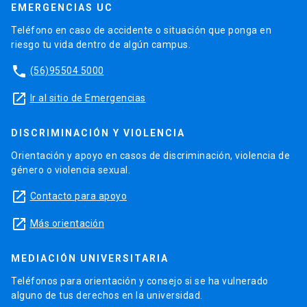
EMERGENCIAS UC
Teléfono en caso de accidente o situación que ponga en
riesgo tu vida dentro de algún campus.
phone
(56)95504 5000
launch
Ir al sitio de Emergencias
DISCRIMINACIÓN Y VIOLENCIA
Orientación y apoyo en casos de discriminación, violencia de
género o violencia sexual.
launch
Contacto para apoyo
launch
Más orientación
MEDIACIÓN UNIVERSITARIA
Teléfonos para orientación y consejo si se ha vulnerado
alguno de tus derechos en la universidad.