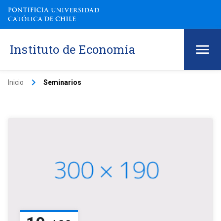
Instituto de Economía
keyboard_arrow_right
Inicio
Seminarios