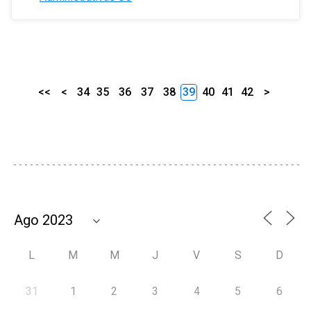
<<
<
34
35
36
37
38
39
40
41
42
>
L
M
M
J
V
S
D
31
1
2
3
4
5
6