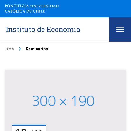
Instituto de Economía
keyboard_arrow_right
Inicio
Seminarios