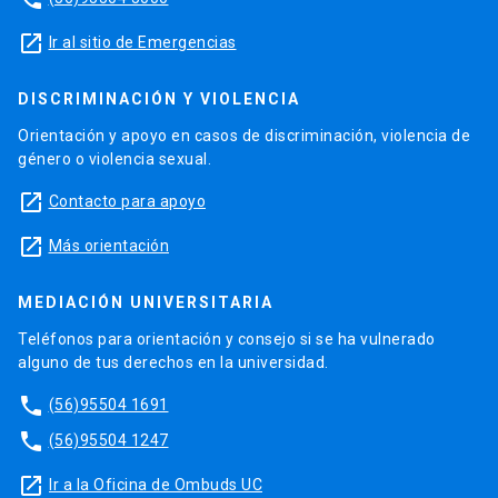
launch
Ir al sitio de Emergencias
DISCRIMINACIÓN Y VIOLENCIA
Orientación y apoyo en casos de discriminación, violencia de
género o violencia sexual.
launch
Contacto para apoyo
launch
Más orientación
MEDIACIÓN UNIVERSITARIA
Teléfonos para orientación y consejo si se ha vulnerado
alguno de tus derechos en la universidad.
phone
(56)95504 1691
phone
(56)95504 1247
launch
Ir a la Oficina de Ombuds UC