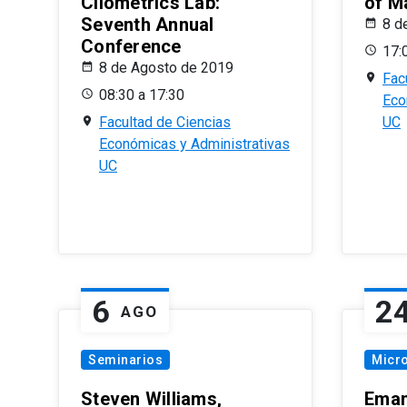
Cliometrics Lab:
of M
Seventh Annual
8 d
Conference
17:
8 de Agosto de 2019
Fac
08:30 a 17:30
Eco
Facultad de Ciencias
UC
Económicas y Administrativas
UC
6
2
AGO
Seminarios
Micr
Steven Williams,
Eman