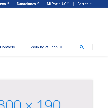
teca
Donaciones
Mi Portal UC
Correo
arrow_drop_down
search
Contacto
Working at Econ UC