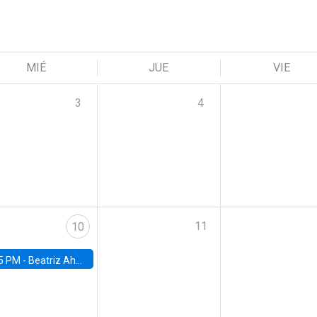
MIÉ
JUE
VIE
3
4
11
10
5 PM -
Beatriz Ahumada, PhD candidate, Universidad de Pittsburgh