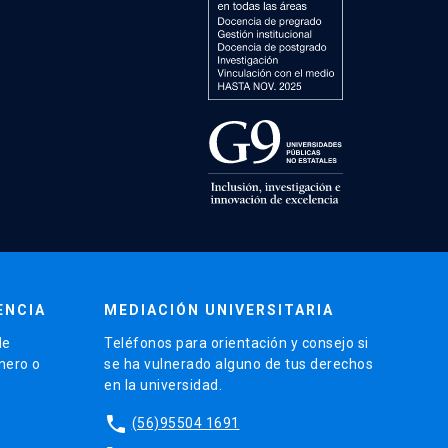
ENCIA
MEDIACIÓN UNIVERSITARIA
de
Teléfonos para orientación y consejo si
énero o
se ha vulnerado alguno de tus derechos
en la universidad.
phone
(56)95504 1691