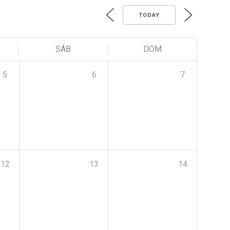
TODAY
SÁB
DOM
5
6
7
12
13
14