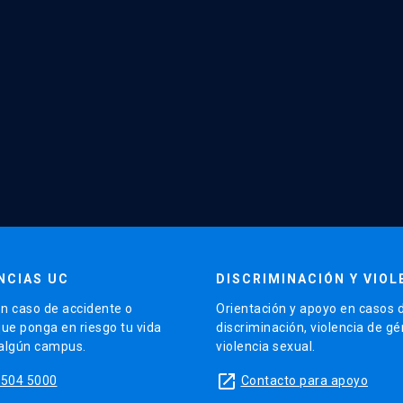
NCIAS UC
DISCRIMINACIÓN Y VIOL
n caso de accidente o
Orientación y apoyo en casos 
que ponga en riesgo tu vida
discriminación, violencia de g
 algún campus.
violencia sexual.
launch
5504 5000
Contacto para apoyo