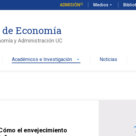
ADMISIÓN
Medios
arrow_drop_down
Biblio
o de Economía
nomía y Administración UC
Académicos e Investigación
Noticias
arrow_drop_down
 Cómo el envejecimiento