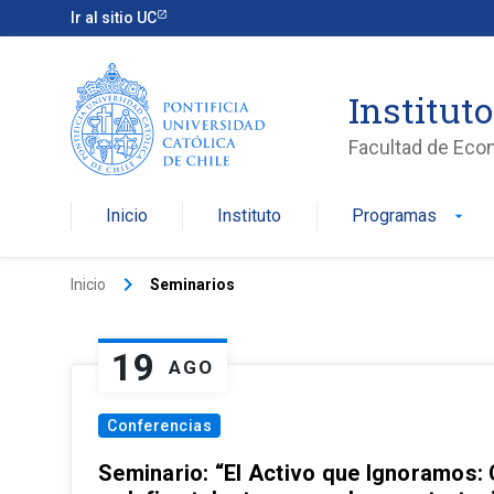
Ir al sitio UC
Institut
Facultad de Eco
Inicio
Instituto
Programas
arrow_drop_down
keyboard_arrow_right
Inicio
Seminarios
19
AGO
Conferencias
Seminario: “El Activo que Ignoramos: