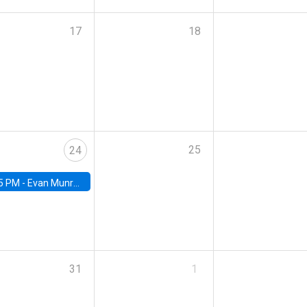
17
18
25
24
5 PM -
Evan Munro, Neyman Visiting Assistant Professor in the Department of Statistics at UC Berkeley
31
1