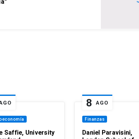
ia”
8
AGO
AGO
oeconomía
Finanzas
e Saffie, University
Daniel Paravisini,