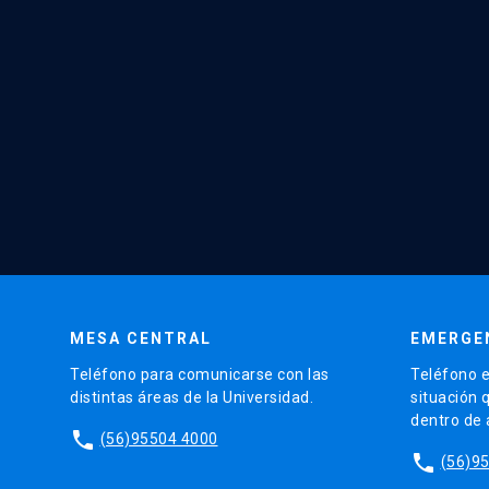
MESA CENTRAL
EMERGE
Teléfono para comunicarse con las
Teléfono e
distintas áreas de la Universidad.
situación 
dentro de
phone
(56)95504 4000
phone
(56)9