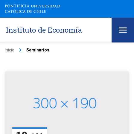
Instituto de Economía
keyboard_arrow_right
Inicio
Seminarios