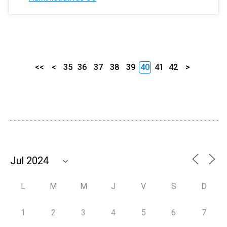
<<
<
35
36
37
38
39
40
41
42
>
L
M
M
J
V
S
D
1
2
3
4
5
6
7