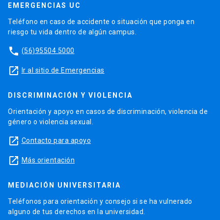
EMERGENCIAS UC
Teléfono en caso de accidente o situación que ponga en
riesgo tu vida dentro de algún campus.
phone
(56)95504 5000
launch
Ir al sitio de Emergencias
DISCRIMINACIÓN Y VIOLENCIA
Orientación y apoyo en casos de discriminación, violencia de
género o violencia sexual.
launch
Contacto para apoyo
launch
Más orientación
MEDIACIÓN UNIVERSITARIA
Teléfonos para orientación y consejo si se ha vulnerado
alguno de tus derechos en la universidad.