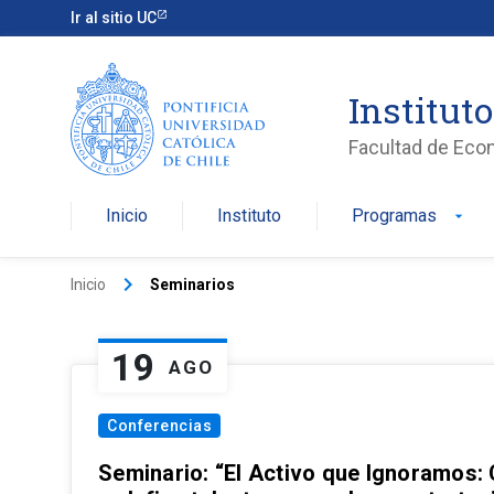
Ir al sitio UC
Institut
Facultad de Eco
Inicio
Instituto
Programas
arrow_drop_down
keyboard_arrow_right
Inicio
Seminarios
19
AGO
Conferencias
Seminario: “El Activo que Ignoramos: