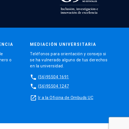
ENCIA
MEDIACIÓN UNIVERSITARIA
de
Teléfonos para orientación y consejo si
énero o
se ha vulnerado alguno de tus derechos
en la universidad.
phone
(56)95504 1691
phone
(56)95504 1247
launch
Ir a la Oficina de Ombuds UC