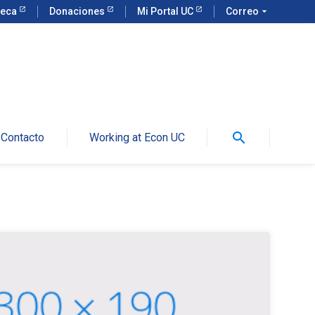
teca
Donaciones
Mi Portal UC
Correo
arrow_drop_down
search
Contacto
Working at Econ UC