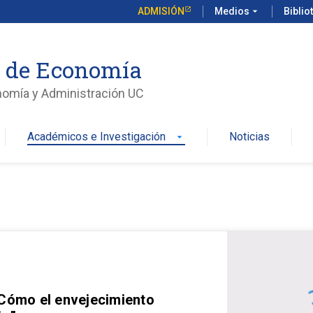
ADMISIÓN
Medios
arrow_drop_down
Biblio
o de Economía
nomía y Administración UC
Académicos e Investigación
Noticias
arrow_drop_down
 Cómo el envejecimiento