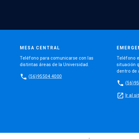
MESA CENTRAL
EMERGE
Teléfono para comunicarse con las
Teléfono e
distintas áreas de la Universidad.
situación 
dentro de
phone
(56)95504 4000
phone
(56)9
launch
Ir al 