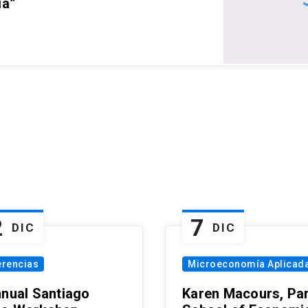
ia”
2
7
DIC
DIC
erencias
Microeconomía Aplicad
nnual Santiago
Karen Macours, Par