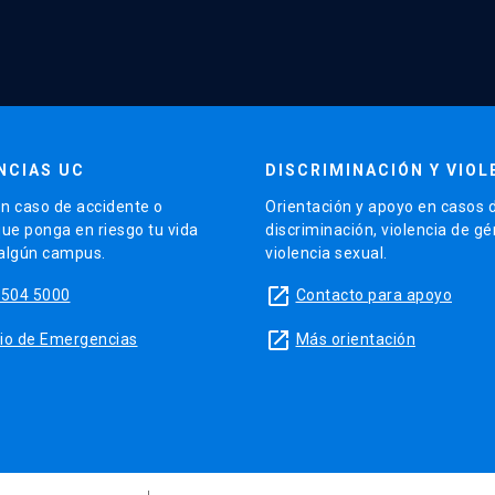
NCIAS UC
DISCRIMINACIÓN Y VIOL
n caso de accidente o
Orientación y apoyo en casos 
que ponga en riesgo tu vida
discriminación, violencia de g
 algún campus.
violencia sexual.
launch
5504 5000
Contacto para apoyo
launch
sitio de Emergencias
Más orientación