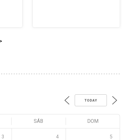
>
TODAY
SÁB
DOM
3
4
5