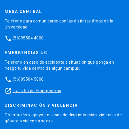
MESA CENTRAL
Teléfono para comunicarse con las distintas áreas de la
Universidad.
phone
(56)95504 4000
EMERGENCIAS UC
Teléfono en caso de accidente o situación que ponga en
riesgo tu vida dentro de algún campus.
phone
(56)95504 5000
launch
Ir al sitio de Emergencias
DISCRIMINACIÓN Y VIOLENCIA
Orientación y apoyo en casos de discriminación, violencia de
género o violencia sexual.