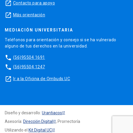
launch
Contacto para apoyo
launch
Más orientación
MEDIACIÓN UNIVERSITARIA
Teléfonos para orientación y consejo si se ha vulnerado
alguno de tus derechos en la universidad.
phone
(56)95504 1691
phone
(56)95504 1247
launch
Ir a la Oficina de Ombuds UC
Diseño y desarrollo:
Urantiacos
Asesoría:
Dirección Digital
, Prorrectoría
Utilizando el
Kit Digital UC