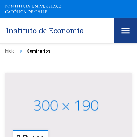
Instituto de Economía
keyboard_arrow_right
Inicio
Seminarios