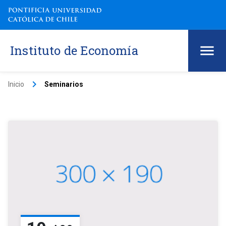
Instituto de Economía
keyboard_arrow_right
Inicio
Seminarios