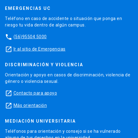
EMERGENCIAS UC
Teléfono en caso de accidente o situación que ponga en
riesgo tu vida dentro de algún campus.
phone
(56)95504 5000
launch
Ir al sitio de Emergencias
DISCRIMINACIÓN Y VIOLENCIA
Orientación y apoyo en casos de discriminación, violencia de
género o violencia sexual.
launch
Contacto para apoyo
launch
Más orientación
MEDIACIÓN UNIVERSITARIA
Teléfonos para orientación y consejo si se ha vulnerado
alguno de tus derechos en la universidad.