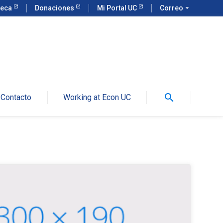
teca
Donaciones
Mi Portal UC
Correo
arrow_drop_down
search
Contacto
Working at Econ UC