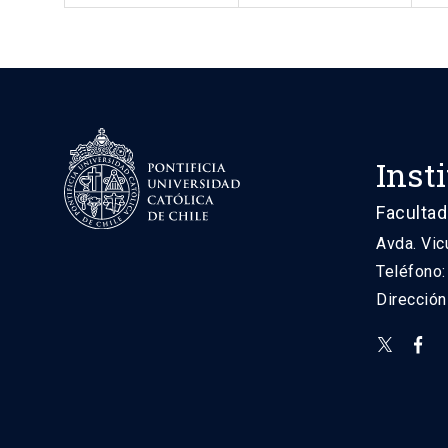
Inst
Facultad
Avda. Vic
Teléfono
Direcció