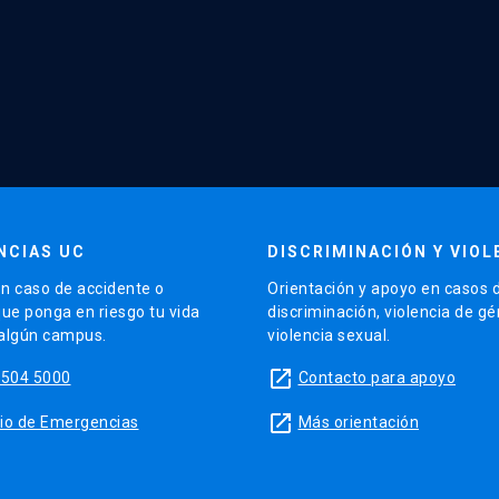
NCIAS UC
DISCRIMINACIÓN Y VIOL
n caso de accidente o
Orientación y apoyo en casos 
que ponga en riesgo tu vida
discriminación, violencia de g
 algún campus.
violencia sexual.
launch
5504 5000
Contacto para apoyo
launch
sitio de Emergencias
Más orientación