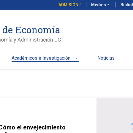
ADMISIÓN
Medios
arrow_drop_down
Biblio
o de Economía
nomía y Administración UC
Académicos e Investigación
Noticias
arrow_drop_down
 Cómo el envejecimiento