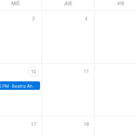
MIÉ
JUE
VIE
3
4
11
10
5 PM -
Beatriz Ahumada, PhD candidate, Universidad de Pittsburgh
17
18