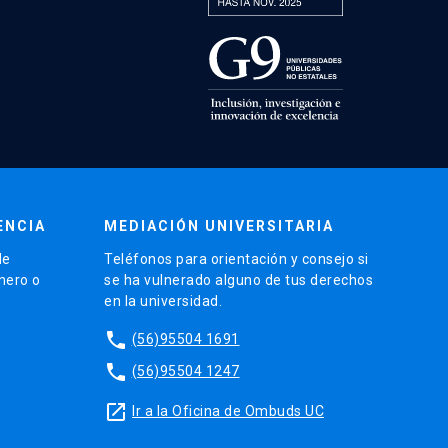
ENCIA
MEDIACIÓN UNIVERSITARIA
de
Teléfonos para orientación y consejo si
énero o
se ha vulnerado alguno de tus derechos
en la universidad.
phone
(56)95504 1691
phone
(56)95504 1247
launch
Ir a la Oficina de Ombuds UC