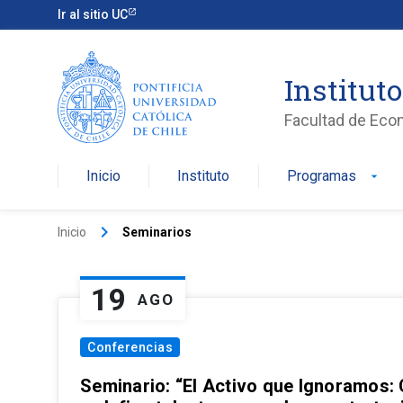
Ir al sitio UC
Institut
Facultad de Eco
Inicio
Instituto
Programas
arrow_drop_down
keyboard_arrow_right
Inicio
Seminarios
19
AGO
Conferencias
Seminario: “El Activo que Ignoramos: