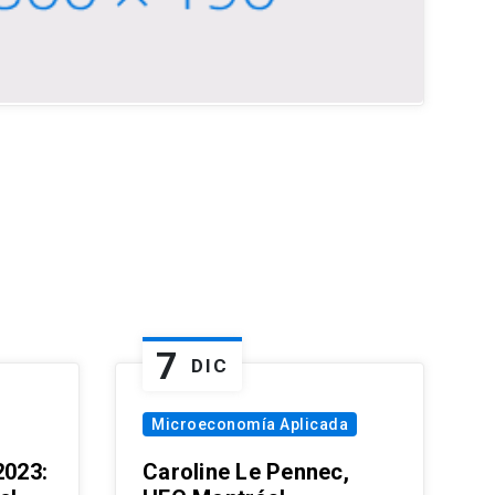
7
DIC
Microeconomía Aplicada
023:
Caroline Le Pennec,