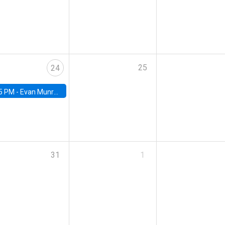
25
24
5 PM -
Evan Munro, Neyman Visiting Assistant Professor in the Department of Statistics at UC Berkeley
31
1