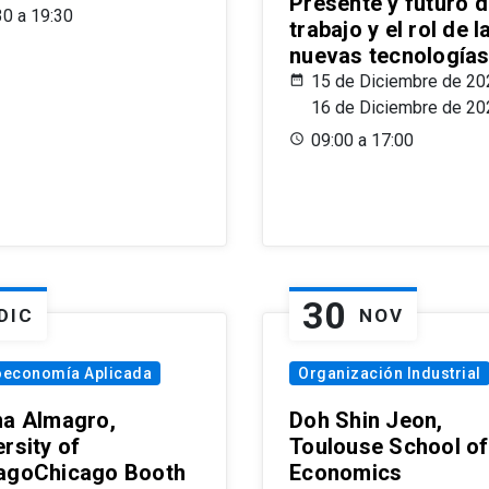
Presente y futuro d
30 a 19:30
trabajo y el rol de l
nuevas tecnología
15 de Diciembre de 20
16 de Diciembre de 20
09:00 a 17:00
30
DIC
NOV
oeconomía Aplicada
Organización Industrial
na Almagro,
Doh Shin Jeon,
rsity of
Toulouse School of
agoChicago Booth
Economics