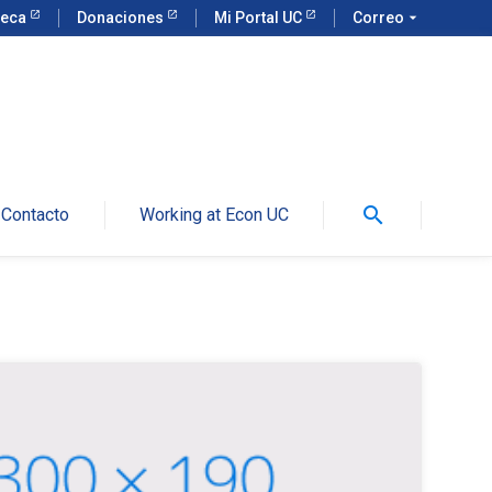
teca
Donaciones
Mi Portal UC
Correo
arrow_drop_down
search
Contacto
Working at Econ UC