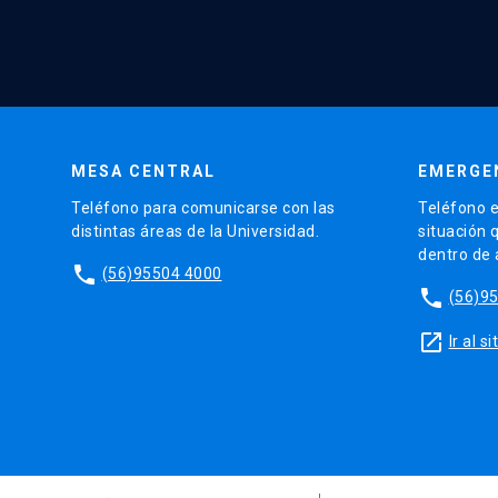
MESA CENTRAL
EMERGE
Teléfono para comunicarse con las
Teléfono e
distintas áreas de la Universidad.
situación 
dentro de
phone
(56)95504 4000
phone
(56)9
launch
Ir al 