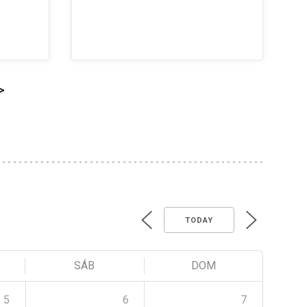
>
TODAY
SÁB
DOM
5
6
7