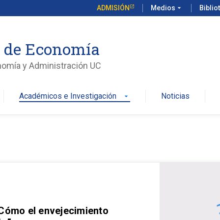
ADMISIÓN
Medios
arrow_drop_down
Biblio
o de Economía
nomía y Administración UC
Académicos e Investigación
Noticias
arrow_drop_down
 Cómo el envejecimiento