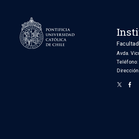
Inst
Facultad
Avda. Vic
Teléfono
Direcció