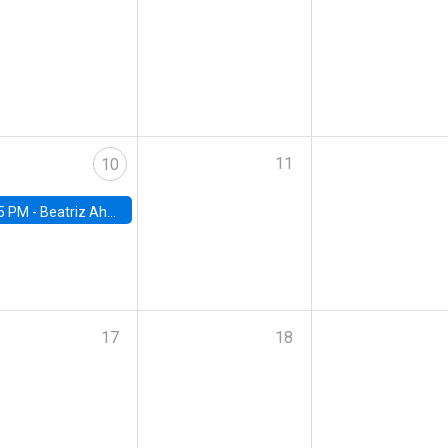
11
10
5 PM -
Beatriz Ahumada, PhD candidate, Universidad de Pittsburgh
17
18