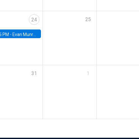
25
24
5 PM -
Evan Munro, Neyman Visiting Assistant Professor in the Department of Statistics at UC Berkeley
31
1