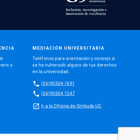
ENCIA
MEDIACIÓN UNIVERSITARIA
de
Teléfonos para orientación y consejo si
énero o
se ha vulnerado alguno de tus derechos
en la universidad.
phone
(56)95504 1691
phone
(56)95504 1247
launch
Ir a la Oficina de Ombuds UC