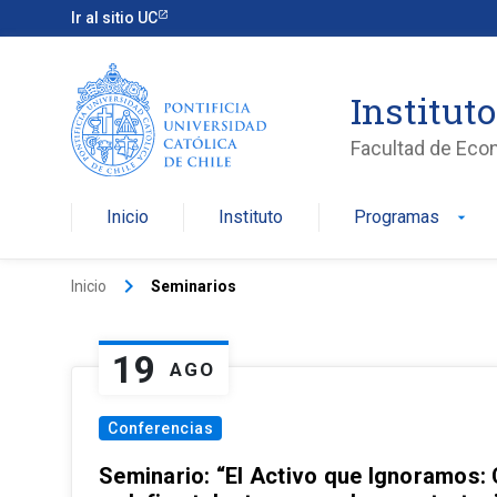
Ir al sitio UC
Institut
Facultad de Eco
Inicio
Instituto
Programas
arrow_drop_down
keyboard_arrow_right
Inicio
Seminarios
19
AGO
Conferencias
Seminario: “El Activo que Ignoramos: