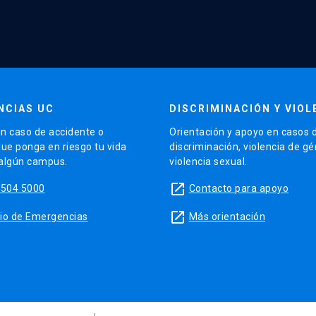
NCIAS UC
DISCRIMINACIÓN Y VIOL
n caso de accidente o
Orientación y apoyo en casos 
que ponga en riesgo tu vida
discriminación, violencia de g
 algún campus.
violencia sexual.
launch
5504 5000
Contacto para apoyo
launch
sitio de Emergencias
Más orientación