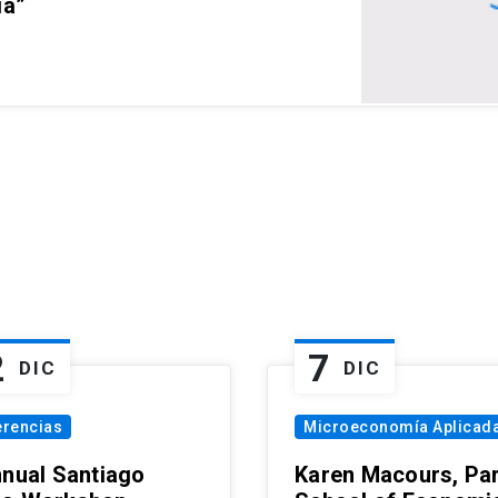
ia”
2
7
DIC
DIC
erencias
Microeconomía Aplicad
nnual Santiago
Karen Macours, Par