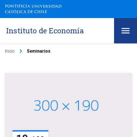
Instituto de Economía
keyboard_arrow_right
Inicio
Seminarios