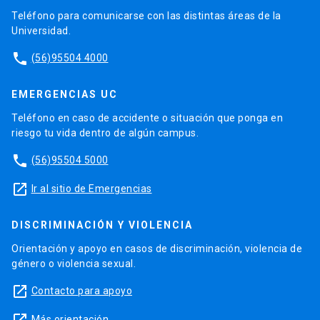
Teléfono para comunicarse con las distintas áreas de la
Universidad.
phone
(56)95504 4000
EMERGENCIAS UC
Teléfono en caso de accidente o situación que ponga en
riesgo tu vida dentro de algún campus.
phone
(56)95504 5000
launch
Ir al sitio de Emergencias
DISCRIMINACIÓN Y VIOLENCIA
Orientación y apoyo en casos de discriminación, violencia de
género o violencia sexual.
launch
Contacto para apoyo
Más orientación