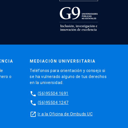
ENCIA
MEDIACIÓN UNIVERSITARIA
de
Teléfonos para orientación y consejo si
énero o
se ha vulnerado alguno de tus derechos
en la universidad.
phone
(56)95504 1691
phone
(56)95504 1247
launch
Ir a la Oficina de Ombuds UC