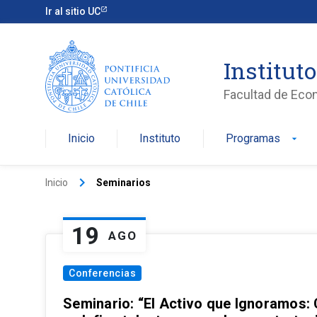
Ir al sitio UC
Institut
Facultad de Eco
Inicio
Instituto
Programas
arrow_drop_down
keyboard_arrow_right
Inicio
Seminarios
19
AGO
Conferencias
Seminario: “El Activo que Ignoramos: