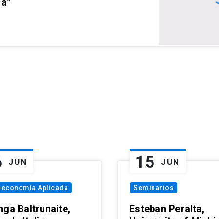
ia”
6
15
JUN
JUN
oeconomía Aplicada
Seminarios
nga Baltrunaite,
Esteban Peralta,