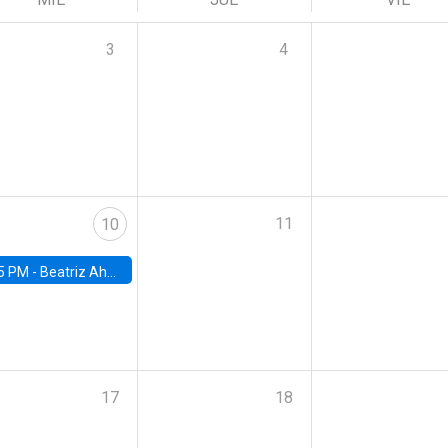
3
4
11
10
5 PM -
Beatriz Ahumada, PhD candidate, Universidad de Pittsburgh
17
18