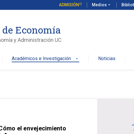
ADMISIÓN
Medios
arrow_drop_down
Biblio
o de Economía
nomía y Administración UC
Académicos e Investigación
Noticias
arrow_drop_down
 Cómo el envejecimiento