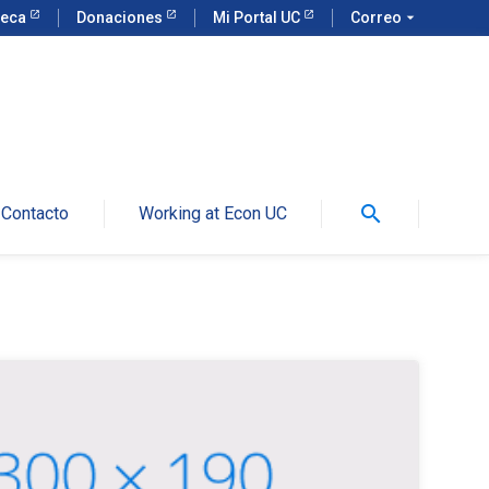
teca
Donaciones
Mi Portal UC
Correo
arrow_drop_down
search
Contacto
Working at Econ UC