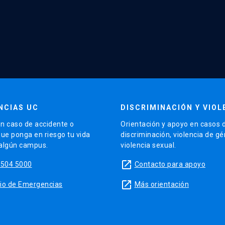
NCIAS UC
DISCRIMINACIÓN Y VIOL
n caso de accidente o
Orientación y apoyo en casos 
que ponga en riesgo tu vida
discriminación, violencia de g
 algún campus.
violencia sexual.
launch
5504 5000
Contacto para apoyo
launch
sitio de Emergencias
Más orientación