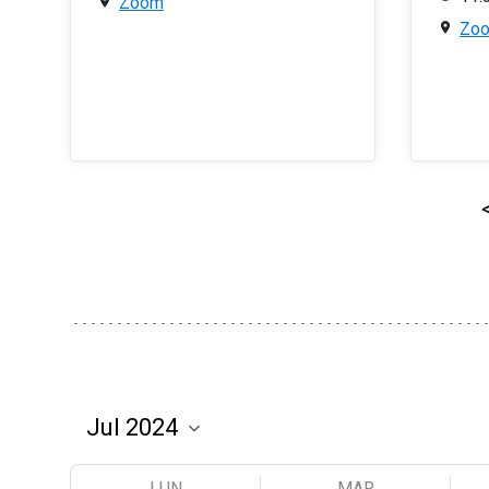
Zoom
Zo
LUN
MAR