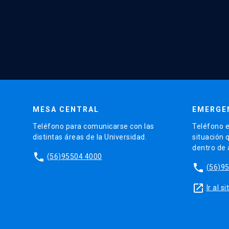
MESA CENTRAL
EMERGE
Teléfono para comunicarse con las
Teléfono e
distintas áreas de la Universidad.
situación 
dentro de
phone
(56)95504 4000
phone
(56)9
launch
Ir al 