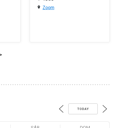
Zoom
>
TODAY
SÁB
DOM