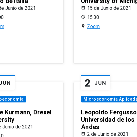
 de Italia
University of Michi
de Junio de 2021
15 de Junio de 2021
00
15:30
om
Zoom
2
JUN
JUN
oeconomía
Microeconomía Aplicad
e Kurmann, Drexel
Leopoldo Fergusso
ersity
Universidad de los
Andes
e Junio de 2021
2 de Junio de 2021
30