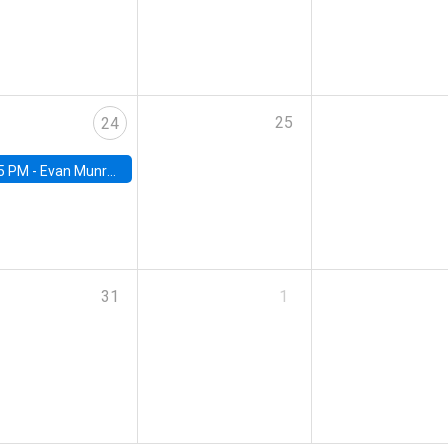
25
24
5 PM -
Evan Munro, Neyman Visiting Assistant Professor in the Department of Statistics at UC Berkeley
31
1