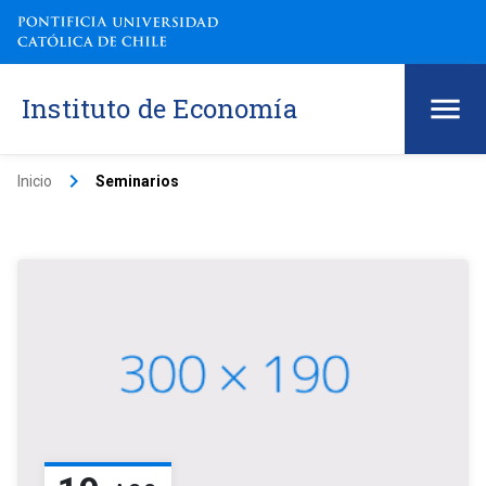
Instituto de Economía
keyboard_arrow_right
Inicio
Seminarios