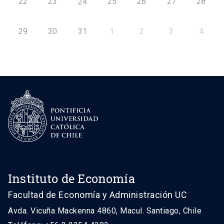
22
23
25
26
27
28
24
29
30
31
1
2
3
4
Instituto de Economía
Facultad de Economía y Administración UC
Avda. Vicuña Mackenna 4860, Macul. Santiago, Chile