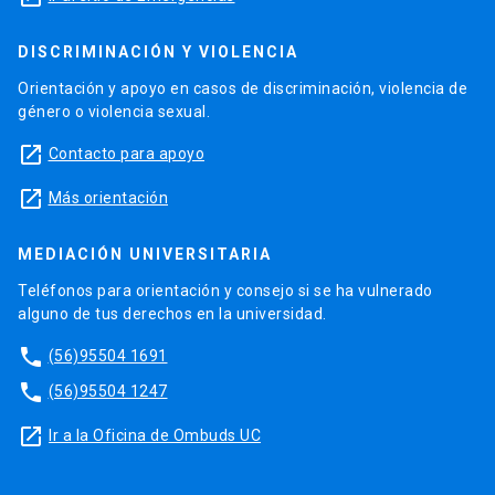
DISCRIMINACIÓN Y VIOLENCIA
Orientación y apoyo en casos de discriminación, violencia de
género o violencia sexual.
launch
Contacto para apoyo
launch
Más orientación
MEDIACIÓN UNIVERSITARIA
Teléfonos para orientación y consejo si se ha vulnerado
alguno de tus derechos en la universidad.
phone
(56)95504 1691
phone
(56)95504 1247
launch
Ir a la Oficina de Ombuds UC