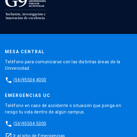
MESA CENTRAL
Teléfono para comunicarse con las distintas áreas de la
Universidad.
phone
(56)95504 4000
EMERGENCIAS UC
Teléfono en caso de accidente o situación que ponga en
riesgo tu vida dentro de algún campus.
phone
(56)95504 5000
launch
Ir al sitio de Emergencias