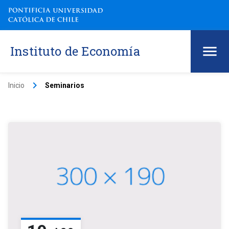
Instituto de Economía
keyboard_arrow_right
Inicio
Seminarios