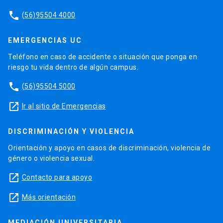
phone
(56)95504 4000
EMERGENCIAS UC
Teléfono en caso de accidente o situación que ponga en
riesgo tu vida dentro de algún campus.
phone
(56)95504 5000
launch
Ir al sitio de Emergencias
DISCRIMINACIÓN Y VIOLENCIA
Orientación y apoyo en casos de discriminación, violencia de
género o violencia sexual.
launch
Contacto para apoyo
launch
Más orientación
MEDIACIÓN UNIVERSITARIA