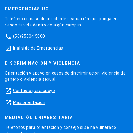
EMERGENCIAS UC
Teléfono en caso de accidente o situación que ponga en
riesgo tu vida dentro de algún campus.
phone
(56)95504 5000
launch
Ir al sitio de Emergencias
DISCRIMINACIÓN Y VIOLENCIA
Orientación y apoyo en casos de discriminación, violencia de
género o violencia sexual.
launch
Contacto para apoyo
launch
Más orientación
MEDIACIÓN UNIVERSITARIA
Teléfonos para orientación y consejo si se ha vulnerado