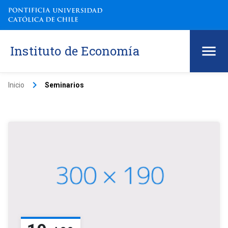
Instituto de Economía
keyboard_arrow_right
Inicio
Seminarios