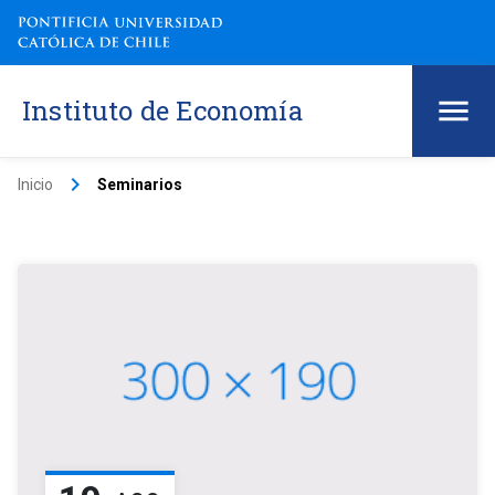
Instituto de Economía
keyboard_arrow_right
Inicio
Seminarios