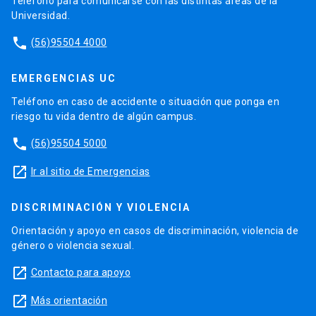
Teléfono para comunicarse con las distintas áreas de la
Universidad.
phone
(56)95504 4000
EMERGENCIAS UC
Teléfono en caso de accidente o situación que ponga en
riesgo tu vida dentro de algún campus.
phone
(56)95504 5000
launch
Ir al sitio de Emergencias
DISCRIMINACIÓN Y VIOLENCIA
Orientación y apoyo en casos de discriminación, violencia de
género o violencia sexual.
launch
Contacto para apoyo
launch
Más orientación