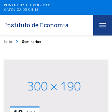
Instituto de Economía
keyboard_arrow_right
Inicio
Seminarios