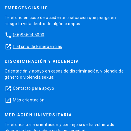
EMERGENCIAS UC
Teléfono en caso de accidente o situación que ponga en
riesgo tu vida dentro de algún campus.
phone
(56)95504 5000
launch
Ir al sitio de Emergencias
DISCRIMINACIÓN Y VIOLENCIA
Orientación y apoyo en casos de discriminación, violencia de
género o violencia sexual.
launch
Contacto para apoyo
launch
Más orientación
MEDIACIÓN UNIVERSITARIA
Teléfonos para orientación y consejo si se ha vulnerado
alguno de tus derechos en la universidad.