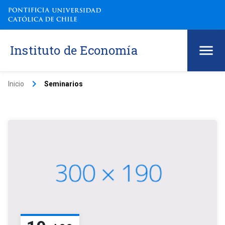
Instituto de Economía
keyboard_arrow_right
Inicio
Seminarios