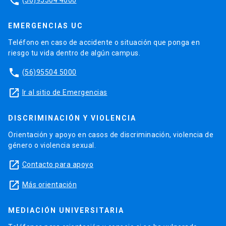
phone
EMERGENCIAS UC
Teléfono en caso de accidente o situación que ponga en
riesgo tu vida dentro de algún campus.
phone
(56)95504 5000
launch
Ir al sitio de Emergencias
DISCRIMINACIÓN Y VIOLENCIA
Orientación y apoyo en casos de discriminación, violencia de
género o violencia sexual.
launch
Contacto para apoyo
launch
Más orientación
MEDIACIÓN UNIVERSITARIA