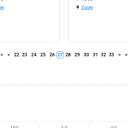
om
Zoom
<<
<
22
23
24
25
26
27
28
29
30
31
32
33
>
>
MIÉ
JUE
VIE