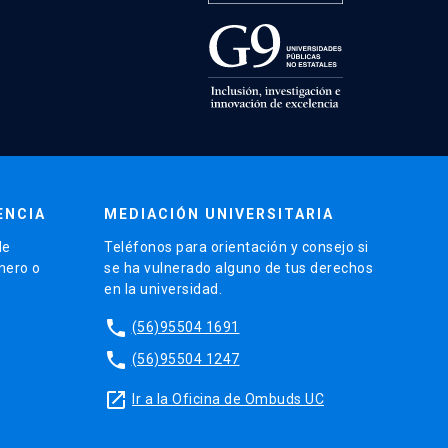
ENCIA
MEDIACIÓN UNIVERSITARIA
de
Teléfonos para orientación y consejo si
énero o
se ha vulnerado alguno de tus derechos
en la universidad.
phone
(56)95504 1691
phone
(56)95504 1247
launch
Ir a la Oficina de Ombuds UC