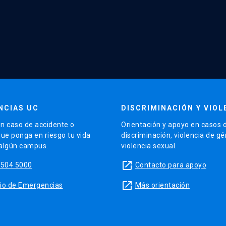
NCIAS UC
DISCRIMINACIÓN Y VIOL
n caso de accidente o
Orientación y apoyo en casos 
que ponga en riesgo tu vida
discriminación, violencia de g
 algún campus.
violencia sexual.
launch
5504 5000
Contacto para apoyo
launch
sitio de Emergencias
Más orientación