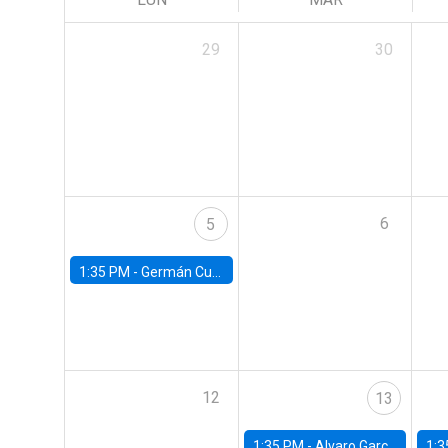
29
30
6
5
1:35 PM -
Germán Cubas, University of Houston
12
13
1:35 PM -
Alvaro Garcia-Marin, Universidad de Los Andes
1:3