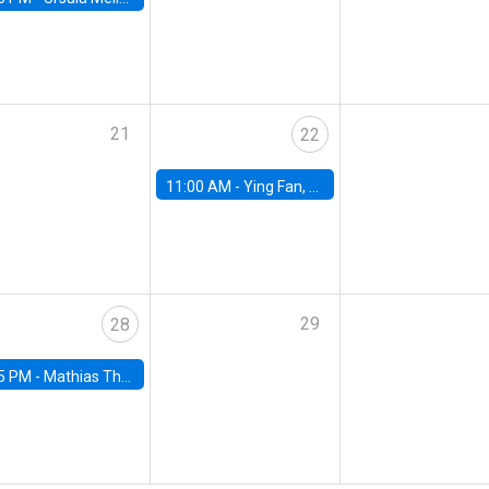
21
22
11:00 AM -
Ying Fan, University of Michigan
29
28
5 PM -
Mathias Thoenig, University of Lausanne