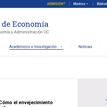
ADMISIÓN
Medios
arrow_drop_down
Biblio
o de Economía
nomía y Administración UC
Académicos e Investigación
Noticias
arrow_drop_down
 Cómo el envejecimiento