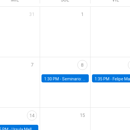
31
1
7
8
1:30 PM -
Seminario: “Recuperando la humanidad para progresar en la era de la IA»
1:35 PM -
Felipe Martínez, alumno Doctorado en Ec
15
14
5 PM -
Ursula Mello, Insper - Institute of Education and Research