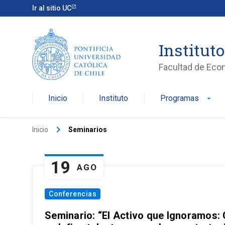
Ir al sitio UC
Institut
Facultad de Eco
Inicio
Instituto
Programas
arrow_drop_down
keyboard_arrow_right
Inicio
Seminarios
19
AGO
Conferencias
Seminario: “El Activo que Ignoramos: