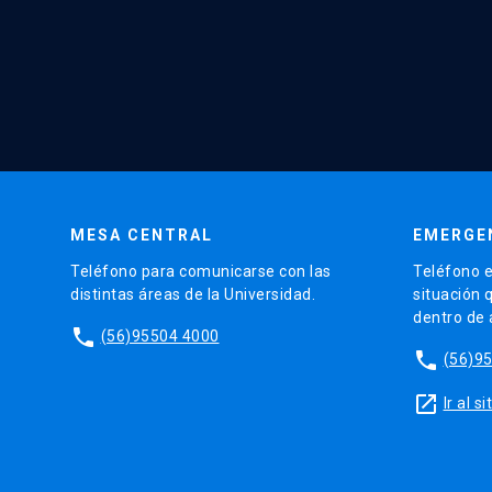
MESA CENTRAL
EMERGE
Teléfono para comunicarse con las
Teléfono e
distintas áreas de la Universidad.
situación 
dentro de
phone
(56)95504 4000
phone
(56)9
launch
Ir al 