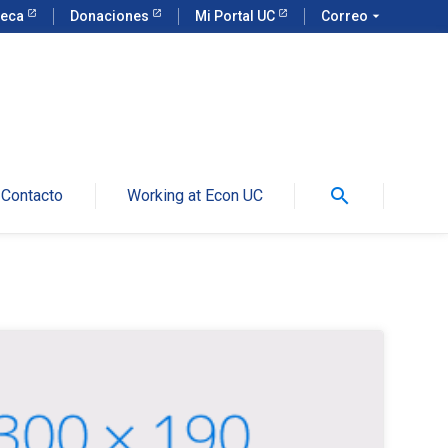
teca
Donaciones
Mi Portal UC
Correo
arrow_drop_down
search
Contacto
Working at Econ UC