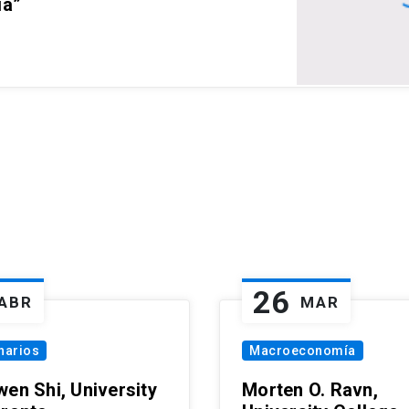
ia”
26
ABR
MAR
narios
Macroeconomía
wen Shi, University
Morten O. Ravn,