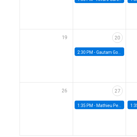
19
20
2:30 PM -
Gautam Gowrisankaran, Columbia University
26
27
1:35 PM -
Mathieu Pedemonte, IDB
1:3