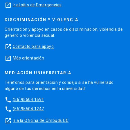
launch
Ir al sitio de Emergencias
DISCRIMINACIÓN Y VIOLENCIA
Orientación y apoyo en casos de discriminación, violencia de
género o violencia sexual.
launch
Contacto para apoyo
launch
Más orientación
MEDIACIÓN UNIVERSITARIA
Teléfonos para orientación y consejo si se ha vulnerado
alguno de tus derechos en la universidad.
phone
(56)95504 1691
phone
(56)95504 1247
launch
Ir a la Oficina de Ombuds UC