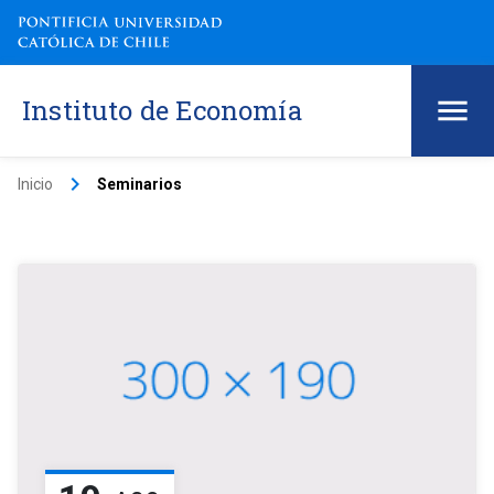
Instituto de Economía
keyboard_arrow_right
Inicio
Seminarios