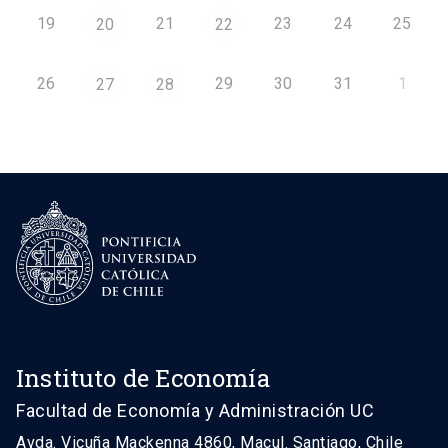
19
21
23
24
25
20
22
26
29
30
31
1
27
28
Instituto de Economía
Facultad de Economía y Administración UC
Avda. Vicuña Mackenna 4860, Macul. Santiago, Chile