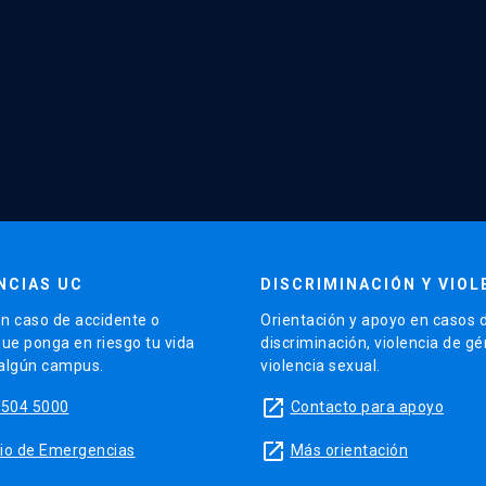
NCIAS UC
DISCRIMINACIÓN Y VIOL
n caso de accidente o
Orientación y apoyo en casos 
que ponga en riesgo tu vida
discriminación, violencia de g
 algún campus.
violencia sexual.
launch
5504 5000
Contacto para apoyo
launch
sitio de Emergencias
Más orientación