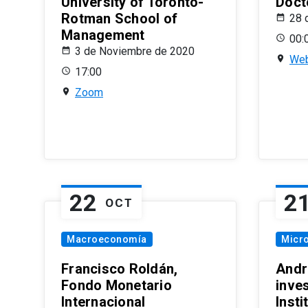
University of Toronto-
Doct
Rotman School of
28 
Management
00:
3 de Noviembre de 2020
Web
17:00
Zoom
22
2
OCT
Macroeconomía
Micr
Francisco Roldán,
Andr
Fondo Monetario
inve
Internacional
Inst