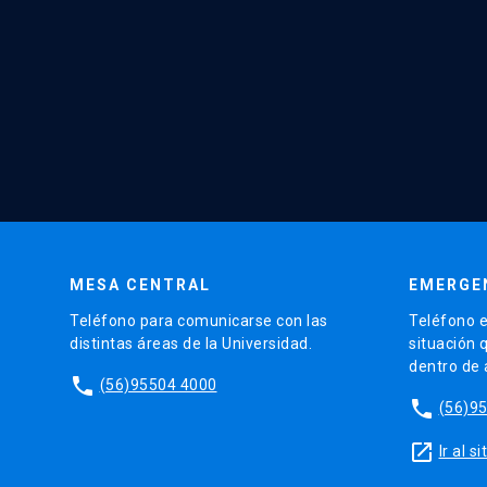
MESA CENTRAL
EMERGE
Teléfono para comunicarse con las
Teléfono e
distintas áreas de la Universidad.
situación 
dentro de
phone
(56)95504 4000
phone
(56)9
launch
Ir al 