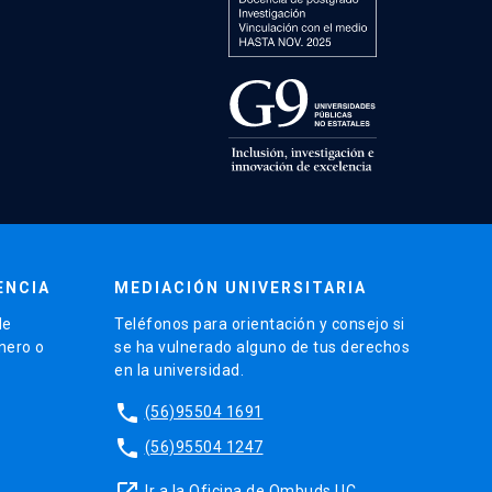
ENCIA
MEDIACIÓN UNIVERSITARIA
de
Teléfonos para orientación y consejo si
énero o
se ha vulnerado alguno de tus derechos
en la universidad.
phone
(56)95504 1691
phone
(56)95504 1247
launch
Ir a la Oficina de Ombuds UC