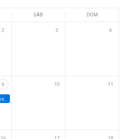
SÁB
DOM
2
3
4
10
11
9
onomía UC
16
17
18