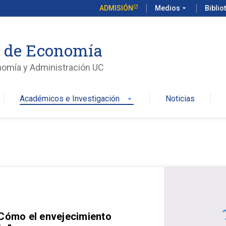
ADMISIÓN
Medios
arrow_drop_down
Biblio
o de Economía
nomía y Administración UC
Académicos e Investigación
Noticias
arrow_drop_down
 Cómo el envejecimiento