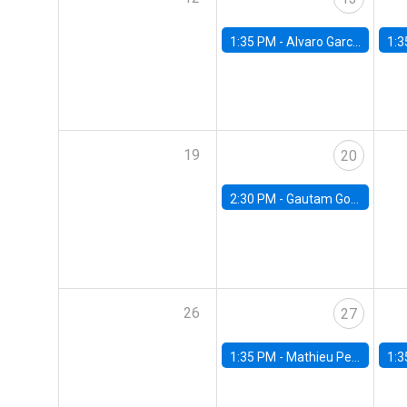
1:35 PM -
Alvaro Garcia-Marin, Universidad de Los Andes
1:3
19
20
2:30 PM -
Gautam Gowrisankaran, Columbia University
26
27
1:35 PM -
Mathieu Pedemonte, IDB
1:3