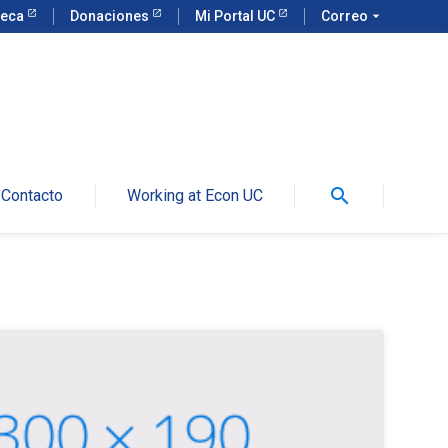
teca
Donaciones
Mi Portal UC
Correo
arrow_drop_down
search
Contacto
Working at Econ UC