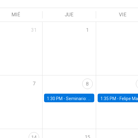
MIÉ
JUE
VIE
31
1
7
8
1:30 PM -
Seminario: “Recuperando la humanidad para progresar en la era de la IA»
1:35 PM -
Felipe Martínez, alumno Doctorado en Ec
15
14