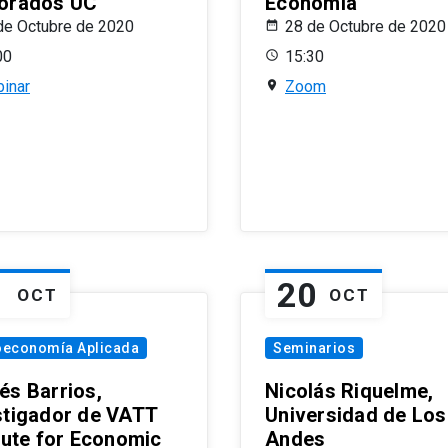
orados UC
Economía
de Octubre de 2020
28 de Octubre de 2020
00
15:30
inar
Zoom
1
20
OCT
OCT
oeconomía Aplicada
Seminarios
és Barrios,
Nicolás Riquelme,
stigador de VATT
Universidad de Los
itute for Economic
Andes