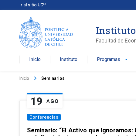
Ir al sitio UC
Institut
Facultad de Eco
Inicio
Instituto
Programas
arrow_drop_down
keyboard_arrow_right
Inicio
Seminarios
19
AGO
Conferencias
Seminario: “El Activo que Ignoramos: