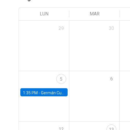
LUN
MAR
29
30
6
5
1:35 PM -
Germán Cubas, University of Houston
12
13