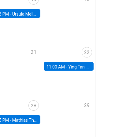
5 PM -
Ursula Mello, Insper - Institute of Education and Research
21
22
11:00 AM -
Ying Fan, University of Michigan
29
28
5 PM -
Mathias Thoenig, University of Lausanne