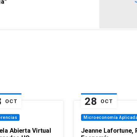
ia”
8
28
OCT
OCT
erencias
Microeconomía Aplicad
la Abierta Virtual
Jeanne Lafortune,