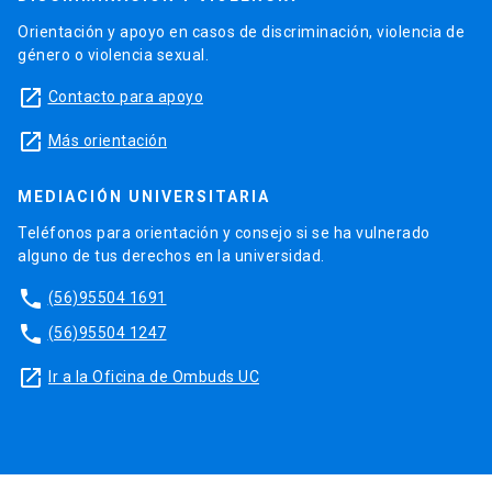
Orientación y apoyo en casos de discriminación, violencia de
género o violencia sexual.
launch
Contacto para apoyo
launch
Más orientación
MEDIACIÓN UNIVERSITARIA
Teléfonos para orientación y consejo si se ha vulnerado
alguno de tus derechos en la universidad.
phone
(56)95504 1691
phone
(56)95504 1247
launch
Ir a la Oficina de Ombuds UC