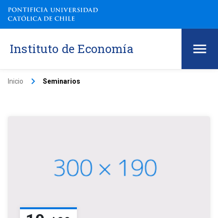
Instituto de Economía
keyboard_arrow_right
Inicio
Seminarios