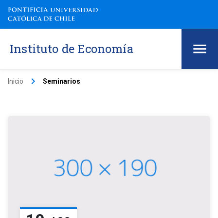
Instituto de Economía
keyboard_arrow_right
Inicio
Seminarios