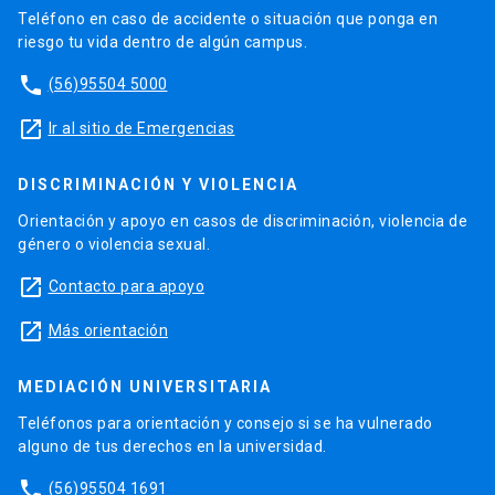
Teléfono en caso de accidente o situación que ponga en
riesgo tu vida dentro de algún campus.
phone
(56)95504 5000
launch
Ir al sitio de Emergencias
DISCRIMINACIÓN Y VIOLENCIA
Orientación y apoyo en casos de discriminación, violencia de
género o violencia sexual.
launch
Contacto para apoyo
launch
Más orientación
MEDIACIÓN UNIVERSITARIA
Teléfonos para orientación y consejo si se ha vulnerado
alguno de tus derechos en la universidad.
phone
(56)95504 1691