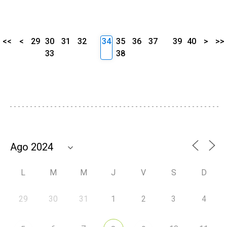
<<
<
29
30
31
32
34
35
36
37
39
40
>
>>
33
38
L
M
M
J
V
S
D
29
30
31
1
2
3
4