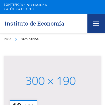
Instituto de Economía
keyboard_arrow_right
Inicio
Seminarios