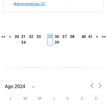
Administrativas UC
<<
<
30
31
32
33
35
36
37
38
40
41
>
>>
34
39
L
M
M
J
V
S
D