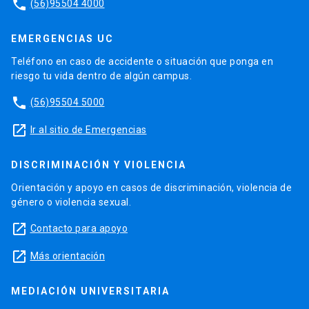
phone
(56)95504 4000
EMERGENCIAS UC
Teléfono en caso de accidente o situación que ponga en
riesgo tu vida dentro de algún campus.
phone
(56)95504 5000
launch
Ir al sitio de Emergencias
DISCRIMINACIÓN Y VIOLENCIA
Orientación y apoyo en casos de discriminación, violencia de
género o violencia sexual.
launch
Contacto para apoyo
launch
Más orientación
MEDIACIÓN UNIVERSITARIA