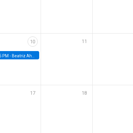
11
10
5 PM -
Beatriz Ahumada, PhD candidate, Universidad de Pittsburgh
17
18