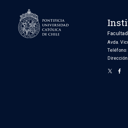
Inst
Facultad
Avda. Vic
Teléfono
Direcció