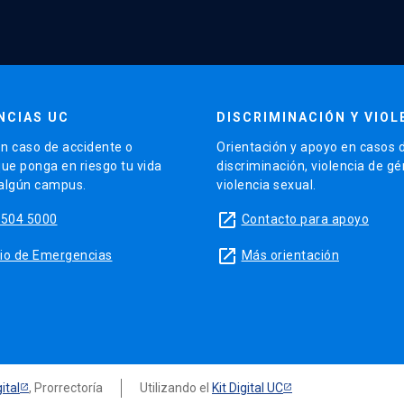
NCIAS UC
DISCRIMINACIÓN Y VIOL
n caso de accidente o
Orientación y apoyo en casos 
que ponga en riesgo tu vida
discriminación, violencia de g
 algún campus.
violencia sexual.
launch
5504 5000
Contacto para apoyo
launch
sitio de Emergencias
Más orientación
ital
, Prorrectoría
Utilizando el
Kit Digital UC