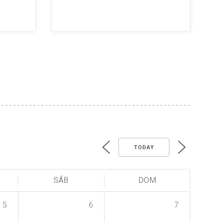
TODAY
SÁB
DOM
5
6
7