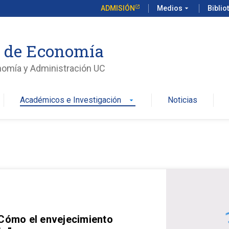
ADMISIÓN
Medios
arrow_drop_down
Biblio
o de Economía
nomía y Administración UC
Académicos e Investigación
Noticias
arrow_drop_down
 Cómo el envejecimiento