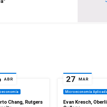
ia”
6
27
ABR
MAR
oeconomía
Microeconomía Aplicad
rto Chang, Rutgers
Evan Kresch, Oberl