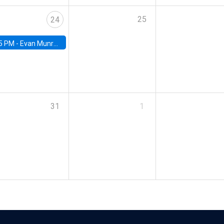
25
24
5 PM -
Evan Munro, Neyman Visiting Assistant Professor in the Department of Statistics at UC Berkeley
31
1