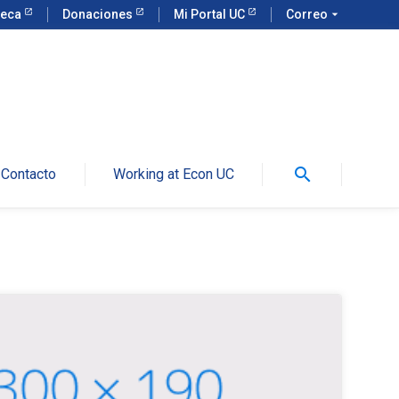
teca
Donaciones
Mi Portal UC
Correo
arrow_drop_down
search
Contacto
Working at Econ UC