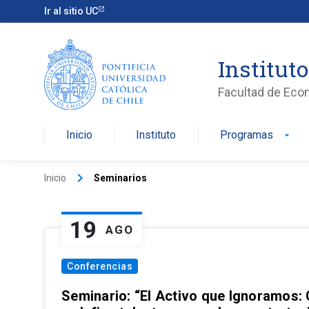
Ir al sitio UC
Institut
Facultad de Eco
Inicio
Instituto
Programas
arrow_drop_down
keyboard_arrow_right
Inicio
Seminarios
19
AGO
Conferencias
Seminario: “El Activo que Ignoramos: