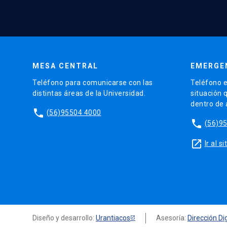
MESA CENTRAL
EMERGE
Teléfono para comunicarse con las
Teléfono e
distintas áreas de la Universidad.
situación 
dentro de
phone
(56)95504 4000
phone
(56)9
launch
Ir al 
Diseño y desarrollo:
Urantiacos
Asesoría:
Dirección Dig