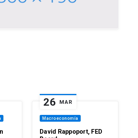
26
MAR
a
Macroeconomía
in
David Rappoport, FED