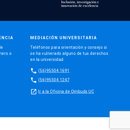
ENCIA
MEDIACIÓN UNIVERSITARIA
de
Teléfonos para orientación y consejo si
énero o
se ha vulnerado alguno de tus derechos
en la universidad.
phone
(56)95504 1691
phone
(56)95504 1247
launch
Ir a la Oficina de Ombuds UC