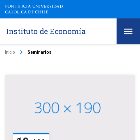
Instituto de Economía
keyboard_arrow_right
Inicio
Seminarios