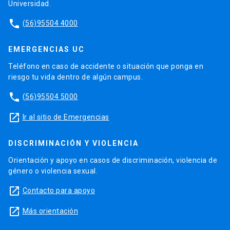
Universidad.
phone
(56)95504 4000
EMERGENCIAS UC
Teléfono en caso de accidente o situación que ponga en
riesgo tu vida dentro de algún campus.
phone
(56)95504 5000
launch
Ir al sitio de Emergencias
DISCRIMINACIÓN Y VIOLENCIA
Orientación y apoyo en casos de discriminación, violencia de
género o violencia sexual.
launch
Contacto para apoyo
launch
Más orientación