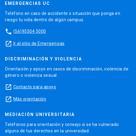
EMERGENCIAS UC
Teléfono en caso de accidente o situación que ponga en
riesgo tu vida dentro de algún campus.
phone
(56)95504 5000
launch
Ir al sitio de Emergencias
DISCRIMINACIÓN Y VIOLENCIA
Orientación y apoyo en casos de discriminación, violencia de
género o violencia sexual.
launch
Contacto para apoyo
launch
Más orientación
MEDIACIÓN UNIVERSITARIA
Teléfonos para orientación y consejo si se ha vulnerado
alguno de tus derechos en la universidad.