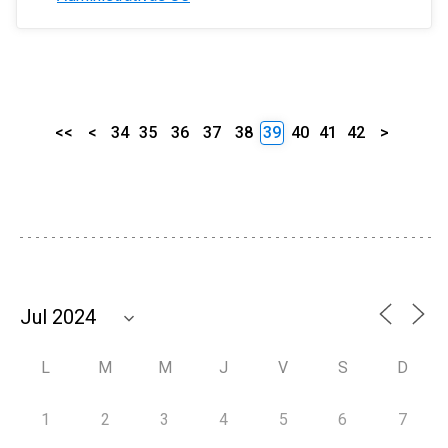
<<
<
34
35
36
37
38
39
40
41
42
>
L
M
M
J
V
S
D
1
2
3
4
5
6
7