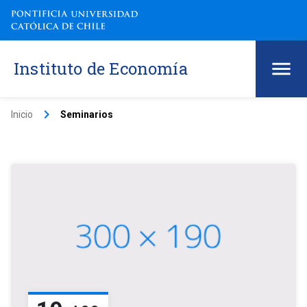
Instituto de Economía
keyboard_arrow_right
Inicio
Seminarios