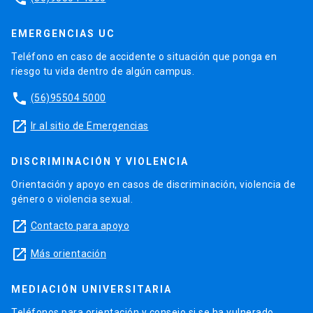
EMERGENCIAS UC
Teléfono en caso de accidente o situación que ponga en
riesgo tu vida dentro de algún campus.
phone
(56)95504 5000
launch
Ir al sitio de Emergencias
DISCRIMINACIÓN Y VIOLENCIA
Orientación y apoyo en casos de discriminación, violencia de
género o violencia sexual.
launch
Contacto para apoyo
launch
Más orientación
MEDIACIÓN UNIVERSITARIA
Teléfonos para orientación y consejo si se ha vulnerado