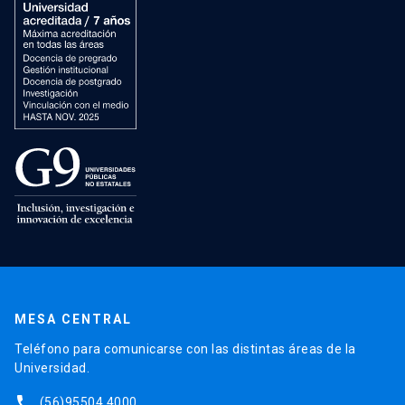
MESA CENTRAL
Teléfono para comunicarse con las distintas áreas de la
Universidad.
phone
(56)95504 4000