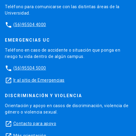
Teléfono para comunicarse con las distintas áreas de la
Universidad.
phone
(56)95504 4000
EMERGENCIAS UC
Teléfono en caso de accidente o situación que ponga en
riesgo tu vida dentro de algún campus.
phone
(56)95504 5000
launch
Ir al sitio de Emergencias
DISCRIMINACIÓN Y VIOLENCIA
Orientación y apoyo en casos de discriminación, violencia de
género o violencia sexual.
launch
Contacto para apoyo
Más orientación