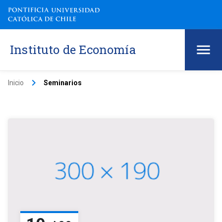
Instituto de Economía
keyboard_arrow_right
Inicio
Seminarios