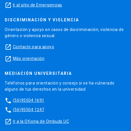
launch
Ir al sitio de Emergencias
DISCRIMINACIÓN Y VIOLENCIA
Orientación y apoyo en casos de discriminación, violencia de
género o violencia sexual.
launch
Contacto para apoyo
launch
Más orientación
MEDIACIÓN UNIVERSITARIA
Teléfonos para orientación y consejo si se ha vulnerado
alguno de tus derechos en la universidad.
phone
(56)95504 1691
phone
(56)95504 1247
launch
Ir a la Oficina de Ombuds UC