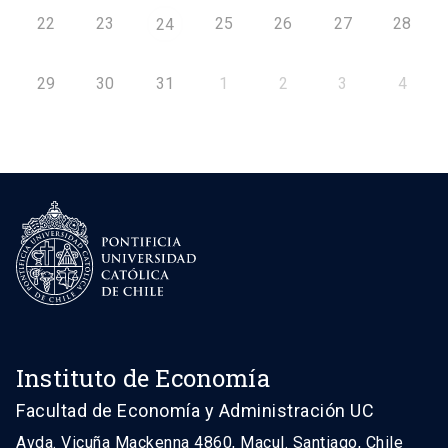
22
23
25
26
27
28
24
29
30
31
1
2
3
4
Instituto de Economía
Facultad de Economía y Administración UC
Avda. Vicuña Mackenna 4860, Macul. Santiago, Chile