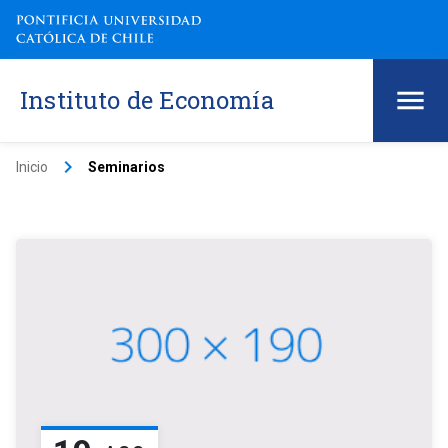
Instituto de Economía
keyboard_arrow_right
Inicio
Seminarios