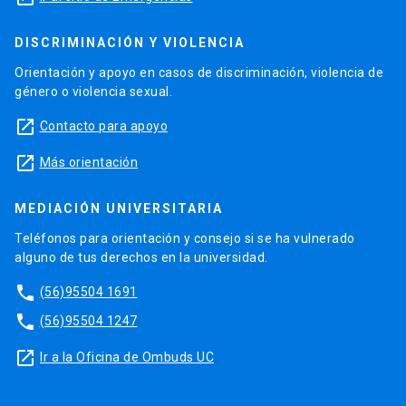
DISCRIMINACIÓN Y VIOLENCIA
Orientación y apoyo en casos de discriminación, violencia de
género o violencia sexual.
launch
Contacto para apoyo
launch
Más orientación
MEDIACIÓN UNIVERSITARIA
Teléfonos para orientación y consejo si se ha vulnerado
alguno de tus derechos en la universidad.
phone
(56)95504 1691
phone
(56)95504 1247
launch
Ir a la Oficina de Ombuds UC