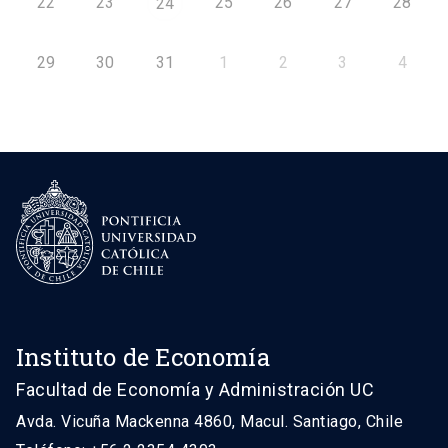
22
23
25
26
27
28
24
29
30
31
1
2
3
4
Instituto de Economía
Facultad de Economía y Administración UC
Avda. Vicuña Mackenna 4860, Macul. Santiago, Chile