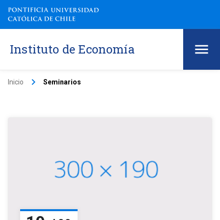
Instituto de Economía
keyboard_arrow_right
Inicio
Seminarios