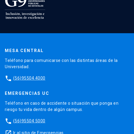
MESA CENTRAL
Teléfono para comunicarse con las distintas áreas de la
Universidad.
phone
(56)95504 4000
EMERGENCIAS UC
Teléfono en caso de accidente o situación que ponga en
riesgo tu vida dentro de algún campus.
phone
(56)95504 5000
launch
Ir al sitio de Emergencias