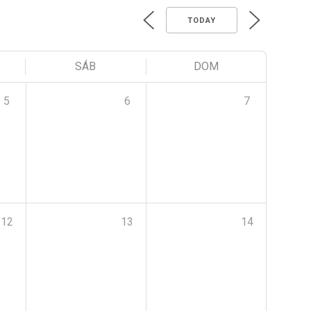
TODAY
SÁB
DOM
5
6
7
12
13
14