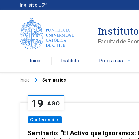
Ir al sitio UC
Institut
Facultad de Eco
Inicio
Instituto
Programas
arrow_drop_down
keyboard_arrow_right
Inicio
Seminarios
19
AGO
Conferencias
Seminario: “El Activo que Ignoramos: