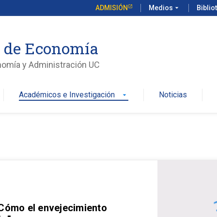
ADMISIÓN
Medios
arrow_drop_down
Biblio
o de Economía
nomía y Administración UC
Académicos e Investigación
Noticias
arrow_drop_down
 Cómo el envejecimiento