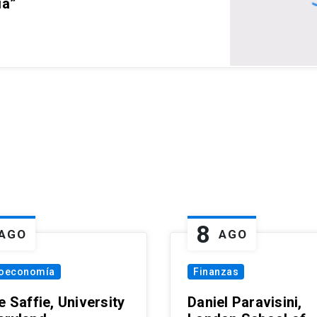
ia”
8
AGO
AGO
oeconomía
Finanzas
e Saffie, University
Daniel Paravisini,