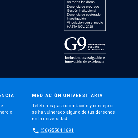
ENCIA
MEDIACIÓN UNIVERSITARIA
de
Teléfonos para orientación y consejo si
énero o
se ha vulnerado alguno de tus derechos
en la universidad.
phone
(56)95504 1691