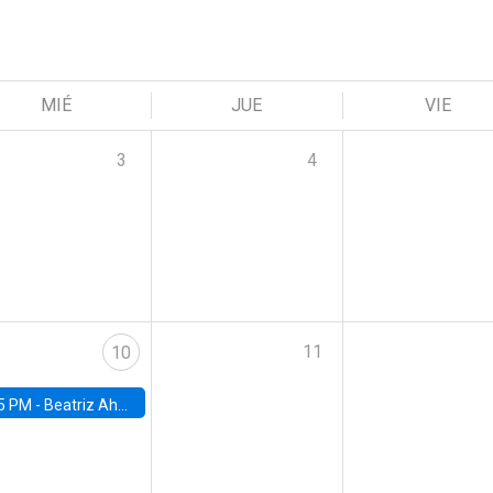
MIÉ
JUE
VIE
3
4
11
10
5 PM -
Beatriz Ahumada, PhD candidate, Universidad de Pittsburgh