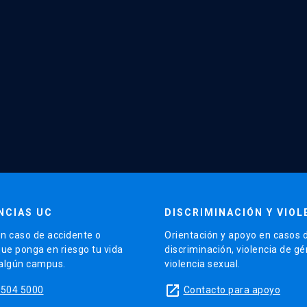
NCIAS UC
DISCRIMINACIÓN Y VIOL
n caso de accidente o
Orientación y apoyo en casos 
que ponga en riesgo tu vida
discriminación, violencia de g
 algún campus.
violencia sexual.
launch
5504 5000
Contacto para apoyo