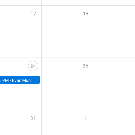
17
18
25
24
5 PM -
Evan Munro, Neyman Visiting Assistant Professor in the Department of Statistics at UC Berkeley
31
1