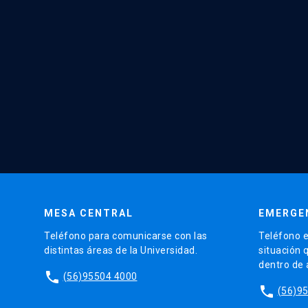
MESA CENTRAL
EMERGE
Teléfono para comunicarse con las
Teléfono e
distintas áreas de la Universidad.
situación 
dentro de
phone
(56)95504 4000
phone
(56)9