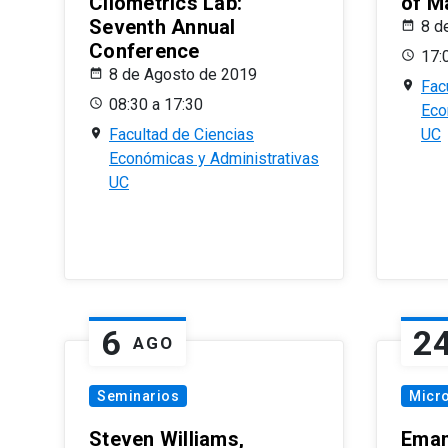
Cliometrics Lab:
of M
Seventh Annual
8 d
Conference
17:
8 de Agosto de 2019
Fac
08:30 a 17:30
Eco
Facultad de Ciencias
UC
Económicas y Administrativas
UC
6
2
AGO
Seminarios
Micr
Steven Williams,
Eman