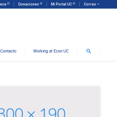
teca
Donaciones
Mi Portal UC
Correo
arrow_drop_down
search
Contacto
Working at Econ UC