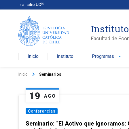
Ir al sitio UC
Institut
Facultad de Eco
Inicio
Instituto
Programas
arrow_drop_down
keyboard_arrow_right
Inicio
Seminarios
19
AGO
Conferencias
Seminario: “El Activo que Ignoramos: