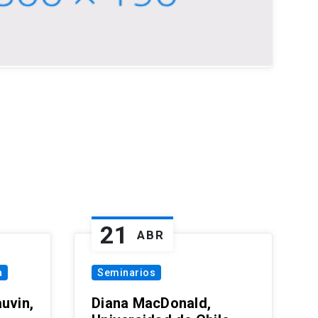
21
ABR
a
Seminarios
uvin,
Diana MacDonald,