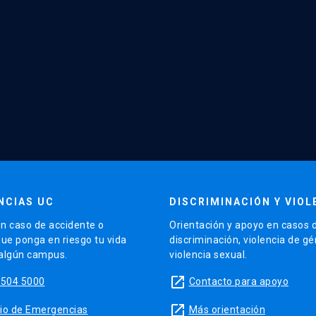
NCIAS UC
DISCRIMINACIÓN Y VIOL
n caso de accidente o
Orientación y apoyo en casos 
que ponga en riesgo tu vida
discriminación, violencia de g
 algún campus.
violencia sexual.
launch
5504 5000
Contacto para apoyo
launch
sitio de Emergencias
Más orientación