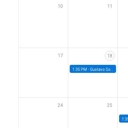
10
11
17
18
1:35 PM -
Gustavo González, Banco Central de Chile
24
25
1:3