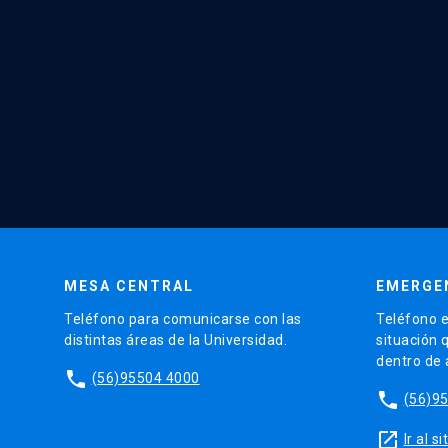
MESA CENTRAL
EMERGE
Teléfono para comunicarse con las
Teléfono e
distintas áreas de la Universidad.
situación 
dentro de
phone
(56)95504 4000
phone
(56)9
launch
Ir al 