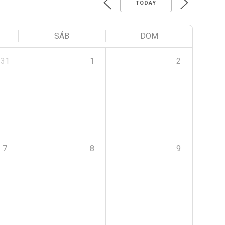
TODAY
SÁB
DOM
31
1
2
7
8
9