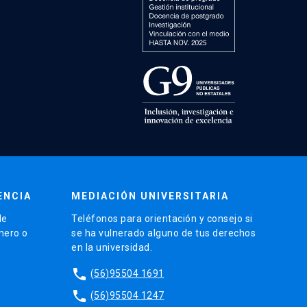
ENCIA
MEDIACIÓN UNIVERSITARIA
de
Teléfonos para orientación y consejo si
énero o
se ha vulnerado alguno de tus derechos
en la universidad.
phone
(56)95504 1691
phone
(56)95504 1247