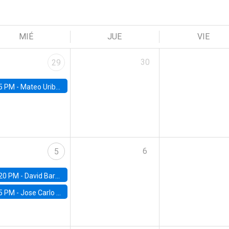
MIÉ
JUE
VIE
30
29
5 PM -
Mateo Uribe-Castro, Universidad de los Andes (Colombia)
6
5
20 PM -
David Bardey, Universidad de los Andes - CEDE
5 PM -
Jose Carlo Bermudez, UC (ME) & World Bank