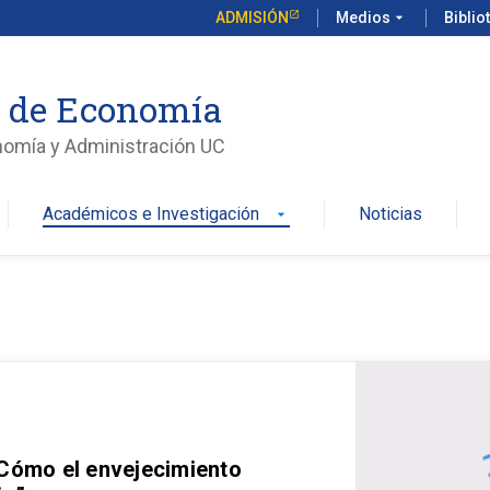
ADMISIÓN
Medios
arrow_drop_down
Biblio
o de Economía
nomía y Administración UC
Académicos e Investigación
Noticias
arrow_drop_down
 Cómo el envejecimiento