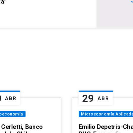
ia”
0
29
ABR
ABR
oeconomía
Microeconomía Aplicad
 Cerletti, Banco
Emilio Depetris-Cha