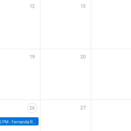
12
13
19
20
27
26
5 PM -
Fernanda Rojas Ampuero, University of Wisconsin-Madison