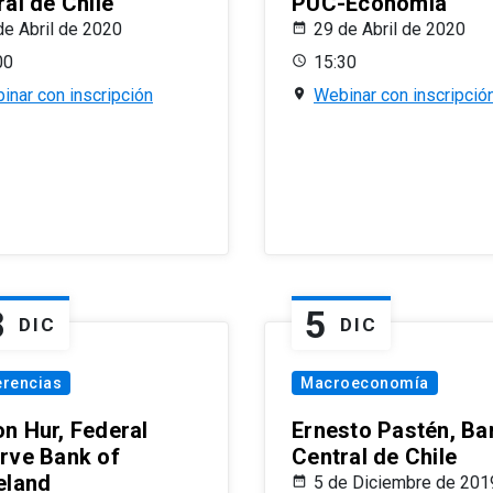
al de Chile
PUC-Economía
de Abril de 2020
29 de Abril de 2020
00
15:30
inar con inscripción
Webinar con inscripció
8
5
DIC
DIC
erencias
Macroeconomía
n Hur, Federal
Ernesto Pastén, Ba
rve Bank of
Central de Chile
eland
5 de Diciembre de 201