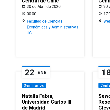
Central de Chile
Centr
30 de Abril de 2020
30 
00:00
17:
Facultad de Ciencias
Web
Económicas y Administrativas
UC
22
1
ENE
Seminarios
Conf
Natalia Fabra,
Sewo
Universidad Carlos III
Rese
de Madrid
Clev