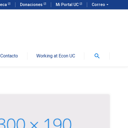
teca
Donaciones
Mi Portal UC
Correo
arrow_drop_down
search
Contacto
Working at Econ UC