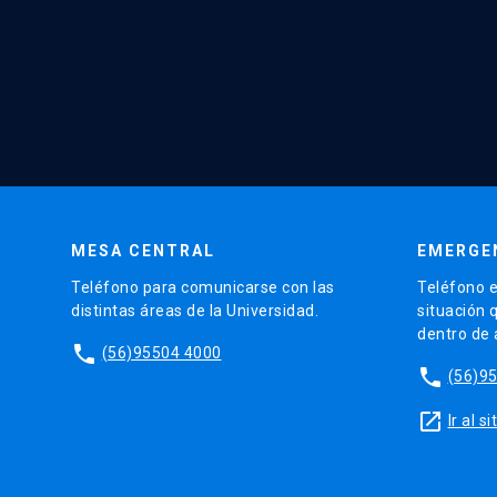
MESA CENTRAL
EMERGE
Teléfono para comunicarse con las
Teléfono e
distintas áreas de la Universidad.
situación 
dentro de
phone
(56)95504 4000
phone
(56)9
launch
Ir al 