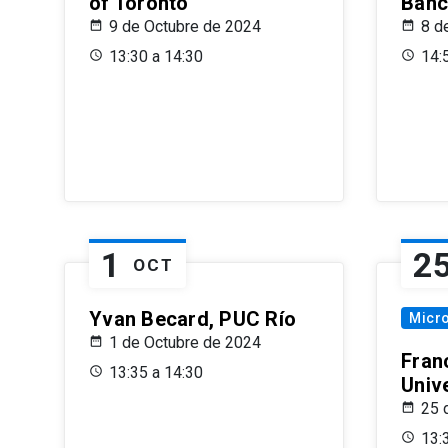
of Toronto
Banc
9 de Octubre de 2024
8 d
13:30 a 14:30
14:
1
2
OCT
Yvan Becard, PUC Río
Micr
1 de Octubre de 2024
Fran
13:35 a 14:30
Univ
25 
13: