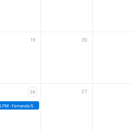
19
20
27
26
5 PM -
Fernanda Rojas Ampuero, University of Wisconsin-Madison