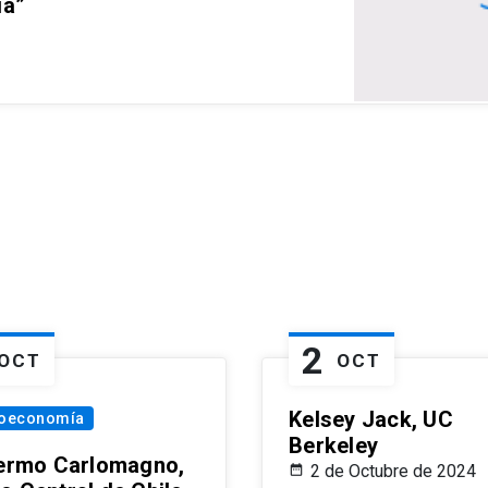
ia”
2
OCT
OCT
Kelsey Jack, UC
oeconomía
Berkeley
lermo Carlomagno,
2 de Octubre de 2024