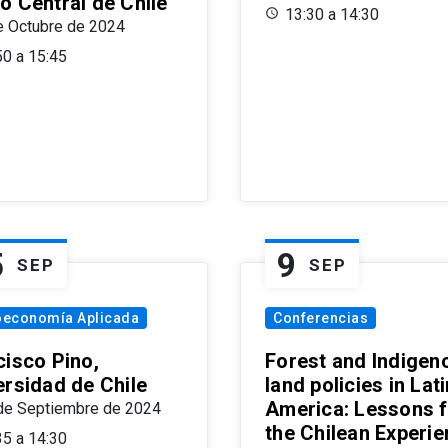
o Central de Chile
13:30 a 14:30
e Octubre de 2024
50 a 15:45
5
9
SEP
SEP
oeconomía Aplicada
Conferencias
cisco Pino,
Forest and Indigen
ersidad de Chile
land policies in Lati
America: Lessons 
de Septiembre de 2024
the Chilean Experi
35 a 14:30