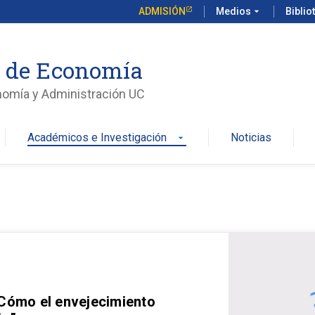
ADMISIÓN
Medios
arrow_drop_down
Biblio
o de Economía
nomía y Administración UC
Académicos e Investigación
Noticias
arrow_drop_down
 Cómo el envejecimiento