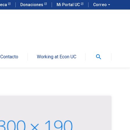
teca
Donaciones
Mi Portal UC
Correo
arrow_drop_down
search
Contacto
Working at Econ UC