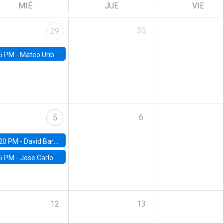
MIÉ
JUE
VIE
30
29
5 PM -
Mateo Uribe-Castro, Universidad de los Andes (Colombia)
6
5
20 PM -
David Bardey, Universidad de los Andes - CEDE
5 PM -
Jose Carlo Bermudez, UC (ME) & World Bank
12
13