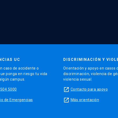
NCIAS UC
DISCRIMINACIÓN Y VIOL
n caso de accidente o
Orientación y apoyo en casos 
que ponga en riesgo tu vida
discriminación, violencia de g
 algún campus.
violencia sexual.
launch
5504 5000
Contacto para apoyo
launch
sitio de Emergencias
Más orientación