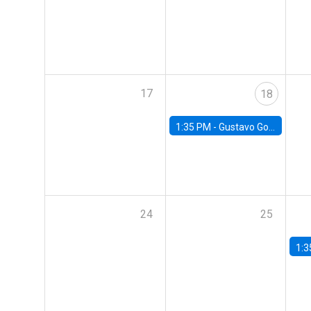
17
18
1:35 PM -
Gustavo González, Banco Central de Chile
24
25
1:3