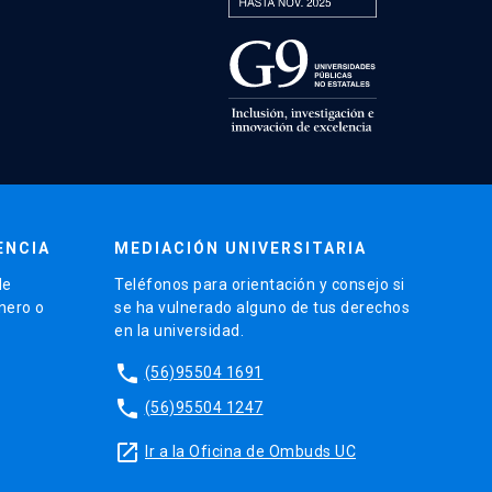
ENCIA
MEDIACIÓN UNIVERSITARIA
de
Teléfonos para orientación y consejo si
énero o
se ha vulnerado alguno de tus derechos
en la universidad.
phone
(56)95504 1691
phone
(56)95504 1247
launch
Ir a la Oficina de Ombuds UC