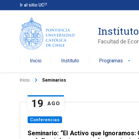
Ir al sitio UC
Institut
Facultad de Eco
Inicio
Instituto
Programas
arrow_drop_down
keyboard_arrow_right
Inicio
Seminarios
19
AGO
Conferencias
Seminario: “El Activo que Ignoramos: