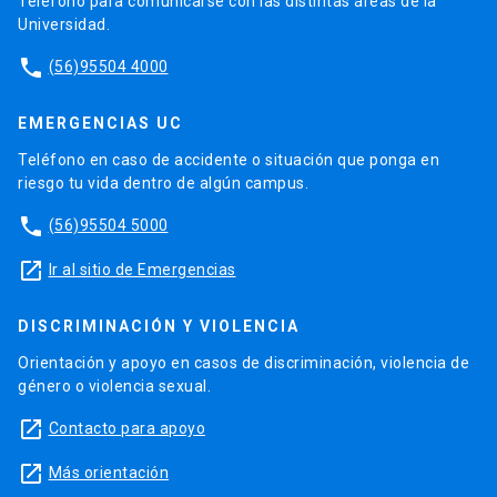
Teléfono para comunicarse con las distintas áreas de la
Universidad.
phone
(56)95504 4000
EMERGENCIAS UC
Teléfono en caso de accidente o situación que ponga en
riesgo tu vida dentro de algún campus.
phone
(56)95504 5000
launch
Ir al sitio de Emergencias
DISCRIMINACIÓN Y VIOLENCIA
Orientación y apoyo en casos de discriminación, violencia de
género o violencia sexual.
launch
Contacto para apoyo
launch
Más orientación