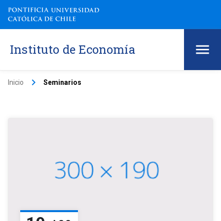
Instituto de Economía
keyboard_arrow_right
Inicio
Seminarios