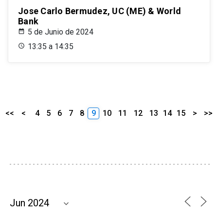
Jose Carlo Bermudez, UC (ME) & World
Bank
5 de Junio de 2024
13:35 a 14:35
<<
<
4
5
6
7
8
9
10
11
12
13
14
15
>
>>