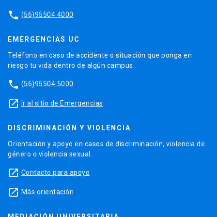
phone
(56)95504 4000
EMERGENCIAS UC
Teléfono en caso de accidente o situación que ponga en
riesgo tu vida dentro de algún campus.
phone
(56)95504 5000
launch
Ir al sitio de Emergencias
DISCRIMINACIÓN Y VIOLENCIA
Orientación y apoyo en casos de discriminación, violencia de
género o violencia sexual.
launch
Contacto para apoyo
launch
Más orientación
MEDIACIÓN UNIVERSITARIA