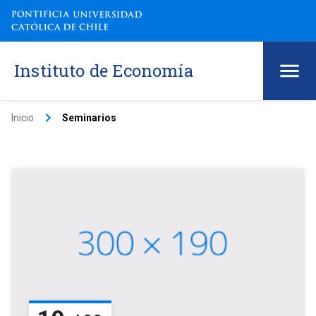
Instituto de Economía
keyboard_arrow_right
Inicio
Seminarios