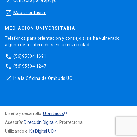
launch
Contacto para apoyo
launch
Más orientación
MEDIACIÓN UNIVERSITARIA
Teléfonos para orientación y consejo si se ha vulnerado
alguno de tus derechos en la universidad.
phone
(56)95504 1691
phone
(56)95504 1247
launch
Ir a la Oficina de Ombuds UC
Diseño y desarrollo:
Urantiacos
Asesoría:
Dirección Digital
, Prorrectoría
Utilizando el
Kit Digital UC