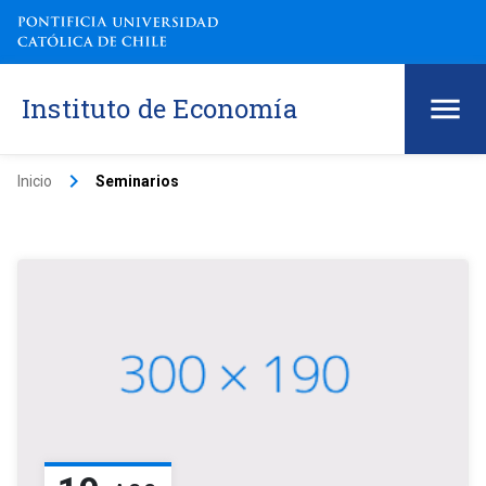
Instituto de Economía
keyboard_arrow_right
Inicio
Seminarios