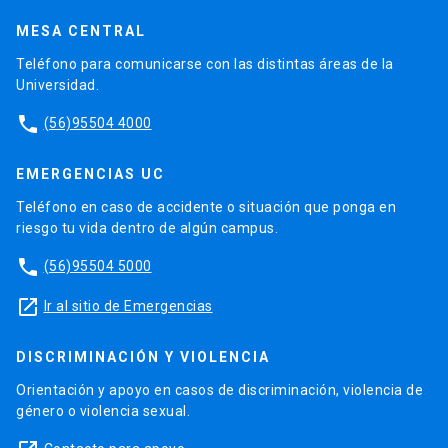
MESA CENTRAL
Teléfono para comunicarse con las distintas áreas de la
Universidad.
phone
(56)95504 4000
EMERGENCIAS UC
Teléfono en caso de accidente o situación que ponga en
riesgo tu vida dentro de algún campus.
phone
(56)95504 5000
launch
Ir al sitio de Emergencias
DISCRIMINACIÓN Y VIOLENCIA
Orientación y apoyo en casos de discriminación, violencia de
género o violencia sexual.