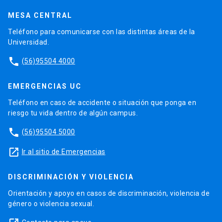
MESA CENTRAL
Teléfono para comunicarse con las distintas áreas de la
Universidad.
phone
(56)95504 4000
EMERGENCIAS UC
Teléfono en caso de accidente o situación que ponga en
riesgo tu vida dentro de algún campus.
phone
(56)95504 5000
launch
Ir al sitio de Emergencias
DISCRIMINACIÓN Y VIOLENCIA
Orientación y apoyo en casos de discriminación, violencia de
género o violencia sexual.