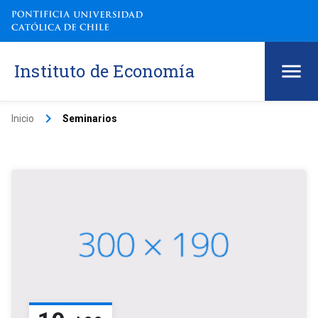
Instituto de Economía
keyboard_arrow_right
Inicio
Seminarios