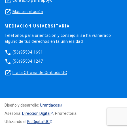
launch
Contacto para apoyo
launch
Más orientación
MEDIACIÓN UNIVERSITARIA
Teléfonos para orientación y consejo si se ha vulnerado
alguno de tus derechos en la universidad.
phone
(56)95504 1691
phone
(56)95504 1247
launch
Ir a la Oficina de Ombuds UC
Diseño y desarrollo:
Urantiacos
Asesoría:
Dirección Digital
, Prorrectoría
Utilizando el
Kit Digital UC