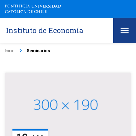
Instituto de Economía
keyboard_arrow_right
Inicio
Seminarios