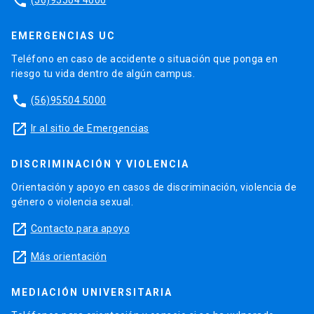
phone
EMERGENCIAS UC
Teléfono en caso de accidente o situación que ponga en
riesgo tu vida dentro de algún campus.
phone
(56)95504 5000
launch
Ir al sitio de Emergencias
DISCRIMINACIÓN Y VIOLENCIA
Orientación y apoyo en casos de discriminación, violencia de
género o violencia sexual.
launch
Contacto para apoyo
launch
Más orientación
MEDIACIÓN UNIVERSITARIA