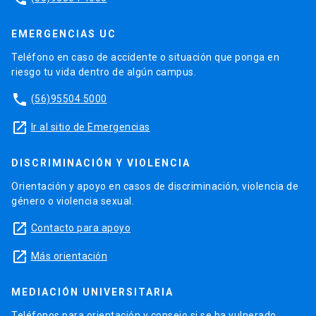
EMERGENCIAS UC
Teléfono en caso de accidente o situación que ponga en
riesgo tu vida dentro de algún campus.
phone
(56)95504 5000
launch
Ir al sitio de Emergencias
DISCRIMINACIÓN Y VIOLENCIA
Orientación y apoyo en casos de discriminación, violencia de
género o violencia sexual.
launch
Contacto para apoyo
launch
Más orientación
MEDIACIÓN UNIVERSITARIA
Teléfonos para orientación y consejo si se ha vulnerado