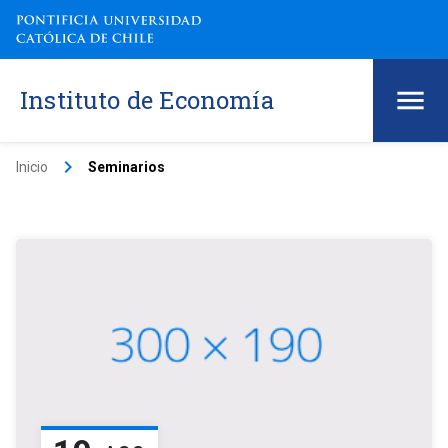
Instituto de Economía
keyboard_arrow_right
Inicio
Seminarios