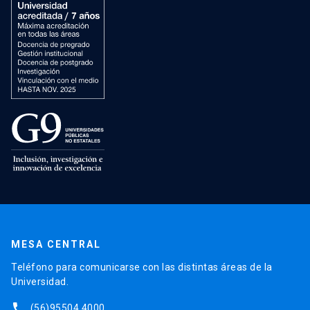
MESA CENTRAL
Teléfono para comunicarse con las distintas áreas de la
Universidad.
phone
(56)95504 4000