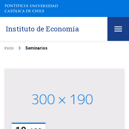
Instituto de Economía
keyboard_arrow_right
Inicio
Seminarios