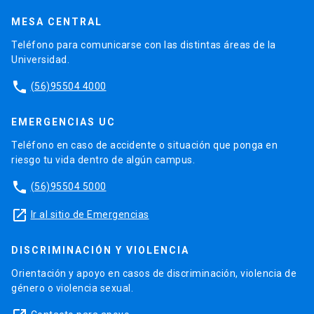
MESA CENTRAL
Teléfono para comunicarse con las distintas áreas de la
Universidad.
phone
(56)95504 4000
EMERGENCIAS UC
Teléfono en caso de accidente o situación que ponga en
riesgo tu vida dentro de algún campus.
phone
(56)95504 5000
launch
Ir al sitio de Emergencias
DISCRIMINACIÓN Y VIOLENCIA
Orientación y apoyo en casos de discriminación, violencia de
género o violencia sexual.