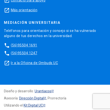
launch
Contacto para apoyo
launch
Más orientación
MEDIACIÓN UNIVERSITARIA
Teléfonos para orientación y consejo si se ha vulnerado
alguno de tus derechos en la universidad.
phone
(56)95504 1691
phone
(56)95504 1247
launch
Ir a la Oficina de Ombuds UC
Diseño y desarrollo:
Urantiacos
Asesoría:
Dirección Digital
, Prorrectoría
Utilizando el
Kit Digital UC