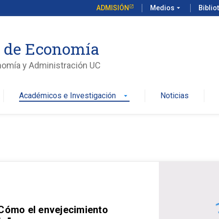
ADMISIÓN
Medios
arrow_drop_down
Biblio
o de Economía
nomía y Administración UC
Académicos e Investigación
Noticias
arrow_drop_down
 Cómo el envejecimiento