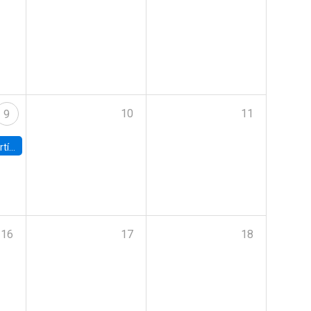
10
11
9
onomía UC
16
17
18