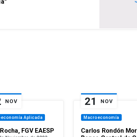
ia”
2
21
NOV
NOV
oeconomía Aplicada
Macroeconomía
 Rocha, FGV EAESP
Carlos Rondón Mor