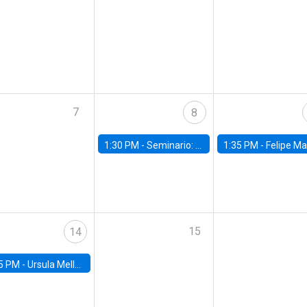
7
8
1:30 PM -
Seminario: “Recuperando la humanidad para progresar en la era de la IA»
1:35 PM -
Felipe Martínez, alumno Doctorado en Ec
15
14
5 PM -
Ursula Mello, Insper - Institute of Education and Research