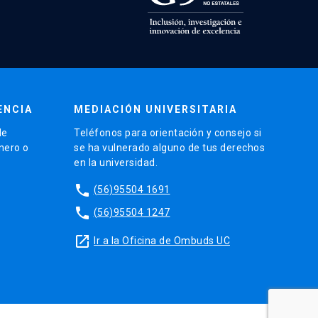
ENCIA
MEDIACIÓN UNIVERSITARIA
de
Teléfonos para orientación y consejo si
énero o
se ha vulnerado alguno de tus derechos
en la universidad.
phone
(56)95504 1691
phone
(56)95504 1247
launch
Ir a la Oficina de Ombuds UC