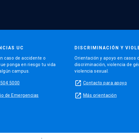
NCIAS UC
DISCRIMINACIÓN Y VIOL
n caso de accidente o
Orientación y apoyo en casos 
que ponga en riesgo tu vida
discriminación, violencia de g
 algún campus.
violencia sexual.
launch
5504 5000
Contacto para apoyo
launch
sitio de Emergencias
Más orientación