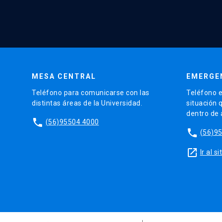
MESA CENTRAL
EMERGE
Teléfono para comunicarse con las
Teléfono e
distintas áreas de la Universidad.
situación 
dentro de
phone
(56)95504 4000
phone
(56)9
launch
Ir al 