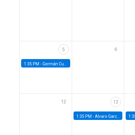
6
5
1:35 PM -
Germán Cubas, University of Houston
12
13
1:35 PM -
Alvaro Garcia-Marin, Universidad de Los Andes
1:3