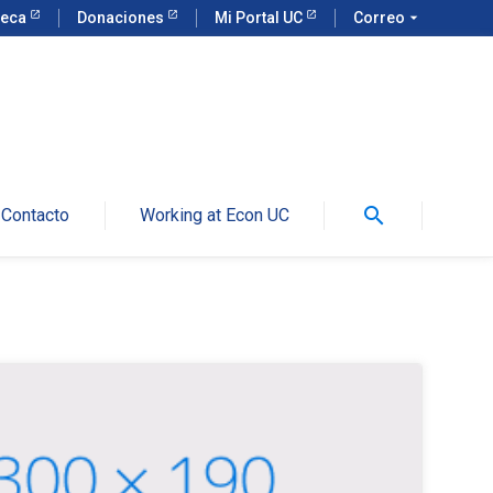
teca
Donaciones
Mi Portal UC
Correo
arrow_drop_down
search
Contacto
Working at Econ UC