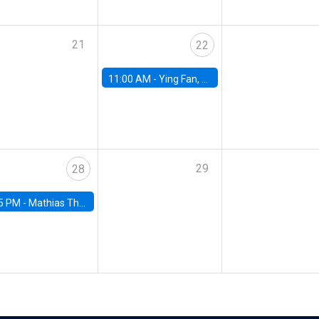
21
22
11:00 AM -
Ying Fan, University of Michigan
29
28
5 PM -
Mathias Thoenig, University of Lausanne