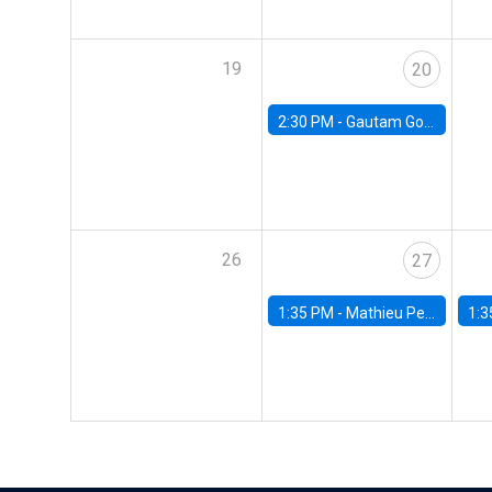
19
20
2:30 PM -
Gautam Gowrisankaran, Columbia University
26
27
1:35 PM -
Mathieu Pedemonte, IDB
1:3