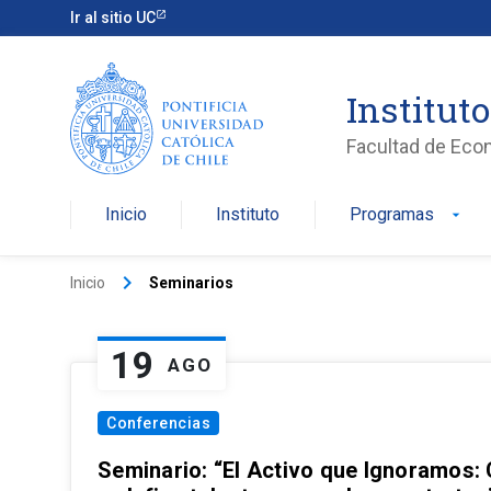
Ir al sitio UC
Institut
Facultad de Eco
Inicio
Instituto
Programas
arrow_drop_down
keyboard_arrow_right
Inicio
Seminarios
19
AGO
Conferencias
Seminario: “El Activo que Ignoramos: