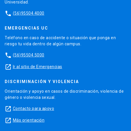
Universidad.
phone
(56)95504 4000
EMERGENCIAS UC
Teléfono en caso de accidente o situación que ponga en
riesgo tu vida dentro de algún campus.
phone
(56)95504 5000
launch
Ir al sitio de Emergencias
DISCRIMINACIÓN Y VIOLENCIA
Orientación y apoyo en casos de discriminación, violencia de
género o violencia sexual.
launch
Contacto para apoyo
launch
Más orientación