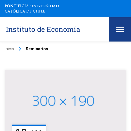
Instituto de Economía
keyboard_arrow_right
Inicio
Seminarios