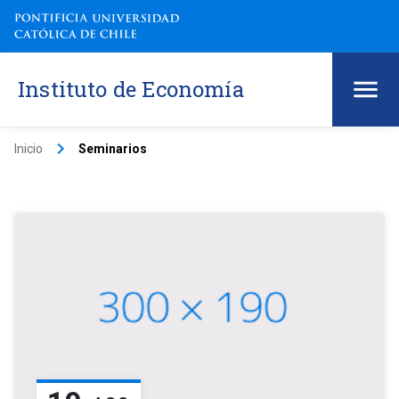
Instituto de Economía
keyboard_arrow_right
Inicio
Seminarios