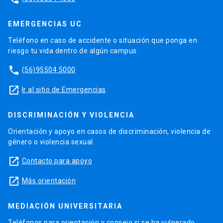
EMERGENCIAS UC
Teléfono en caso de accidente o situación que ponga en
riesgo tu vida dentro de algún campus.
phone
(56)95504 5000
launch
Ir al sitio de Emergencias
DISCRIMINACIÓN Y VIOLENCIA
Orientación y apoyo en casos de discriminación, violencia de
género o violencia sexual.
launch
Contacto para apoyo
launch
Más orientación
MEDIACIÓN UNIVERSITARIA
Teléfonos para orientación y consejo si se ha vulnerado