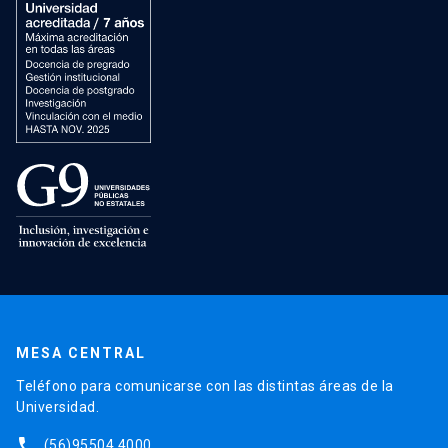
MESA CENTRAL
Teléfono para comunicarse con las distintas áreas de la
Universidad.
phone
(56)95504 4000