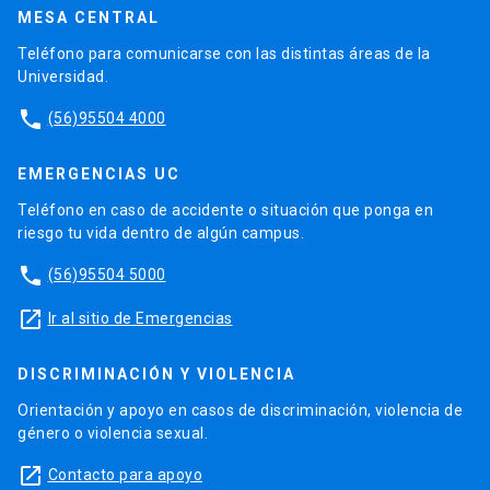
MESA CENTRAL
Teléfono para comunicarse con las distintas áreas de la
Universidad.
phone
(56)95504 4000
EMERGENCIAS UC
Teléfono en caso de accidente o situación que ponga en
riesgo tu vida dentro de algún campus.
phone
(56)95504 5000
launch
Ir al sitio de Emergencias
DISCRIMINACIÓN Y VIOLENCIA
Orientación y apoyo en casos de discriminación, violencia de
género o violencia sexual.
launch
Contacto para apoyo