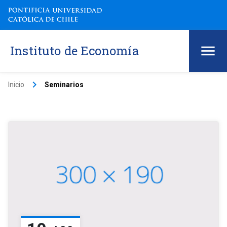
Instituto de Economía
keyboard_arrow_right
Inicio
Seminarios