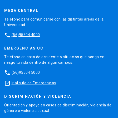
MESA CENTRAL
Teléfono para comunicarse con las distintas áreas de la
Universidad.
phone
(56)95504 4000
EMERGENCIAS UC
Teléfono en caso de accidente o situación que ponga en
riesgo tu vida dentro de algún campus.
phone
(56)95504 5000
launch
Ir al sitio de Emergencias
DISCRIMINACIÓN Y VIOLENCIA
Orientación y apoyo en casos de discriminación, violencia de
género o violencia sexual.