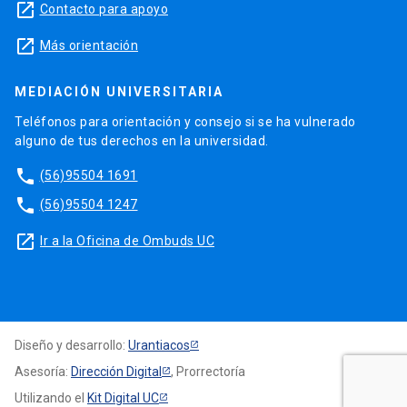
launch
Contacto para apoyo
launch
Más orientación
MEDIACIÓN UNIVERSITARIA
Teléfonos para orientación y consejo si se ha vulnerado
alguno de tus derechos en la universidad.
phone
(56)95504 1691
phone
(56)95504 1247
launch
Ir a la Oficina de Ombuds UC
Diseño y desarrollo:
Urantiacos
Asesoría:
Dirección Digital
, Prorrectoría
Utilizando el
Kit Digital UC