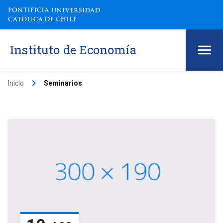
Instituto de Economía
keyboard_arrow_right
Inicio
Seminarios