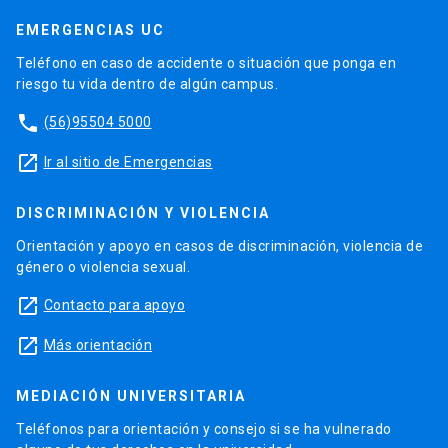
EMERGENCIAS UC
Teléfono en caso de accidente o situación que ponga en
riesgo tu vida dentro de algún campus.
phone
(56)95504 5000
launch
Ir al sitio de Emergencias
DISCRIMINACIÓN Y VIOLENCIA
Orientación y apoyo en casos de discriminación, violencia de
género o violencia sexual.
launch
Contacto para apoyo
launch
Más orientación
MEDIACIÓN UNIVERSITARIA
Teléfonos para orientación y consejo si se ha vulnerado