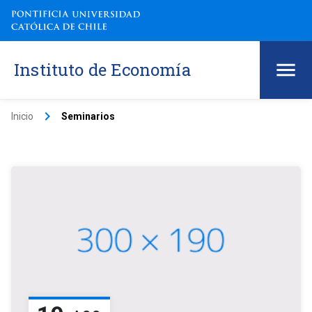
Instituto de Economía
keyboard_arrow_right
Inicio
Seminarios